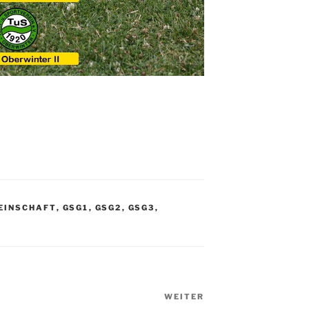
EINSCHAFT
,
GSG1
,
GSG2
,
GSG3
,
WEITER
Nächster