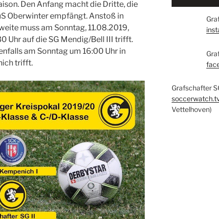
aison. Den Anfang macht die Dritte, die
uS Oberwinter empfängt. Anstoß in
Graf
Zweite muss am Sonntag, 11.08.2019,
ins
0 Uhr auf die SG Mendig/Bell III trifft.
benfalls am Sonntag um 16:00 Uhr in
Gra
ch trifft.
fac
Grafschafter S
soccerwatch.t
Vettelhoven)