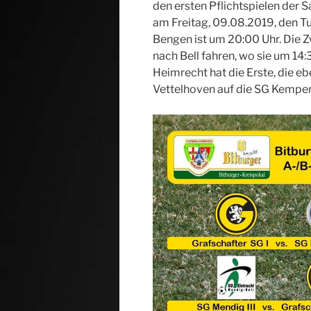
den ersten Pflichtspielen der S
am Freitag, 09.08.2019, den T
Bengen ist um 20:00 Uhr. Die 
nach Bell fahren, wo sie um 14:3
Heimrecht hat die Erste, die e
Vettelhoven auf die SG Kempeni