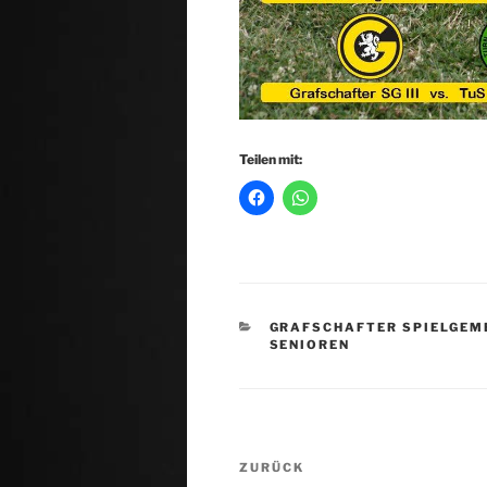
Teilen mit:
KATEGORIEN
GRAFSCHAFTER SPIELGEM
SENIOREN
Beitragsnavigation
Vorheriger
ZURÜCK