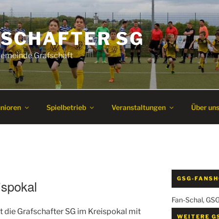
SCHAFTER SG
 Gemeinde Grafschaft
unioren
Spielbetrieb
Veranstaltungen
Über un
GSG-FANS
ispokal
Fan-Schal, GS
die Grafschafter SG im Kreispokal mit
WEITERE G