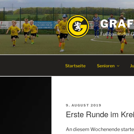
Zum
Inhalt
springen
GRAF
Fußball in der
Startseite
Senioren
J
VERÖFFENTLICHT
9. AUGUST 2019
AM
Erste Runde im Kre
An diesem Wochenende startet 