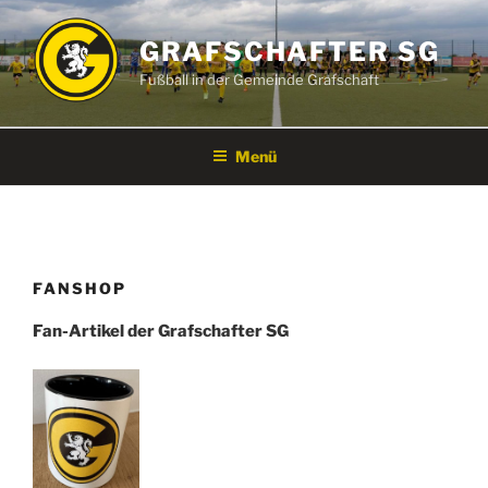
Zum
Inhalt
GRAFSCHAFTER SG
springen
Fußball in der Gemeinde Grafschaft
Menü
FANSHOP
Fan-Artikel der Grafschafter SG