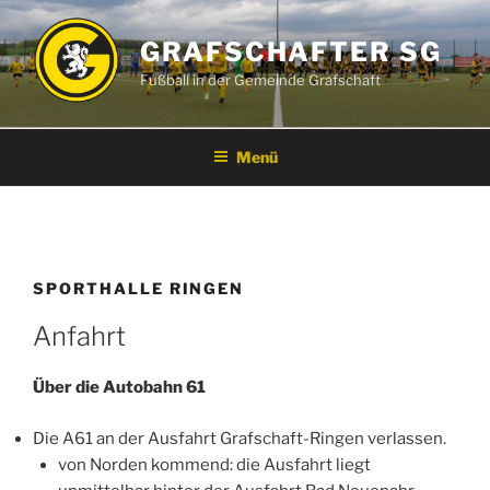
Zum
Inhalt
GRAFSCHAFTER SG
springen
Fußball in der Gemeinde Grafschaft
Menü
SPORTHALLE RINGEN
Anfahrt
Über die Autobahn 61
Die A61 an der Ausfahrt Grafschaft-Ringen verlassen.
von Norden kommend: die Ausfahrt liegt