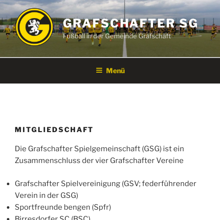
Zum
Inhalt
GRAFSCHAFTER SG
springen
Fußball in der Gemeinde Grafschaft
Menü
MITGLIEDSCHAFT
Die Grafschafter Spielgemeinschaft (GSG) ist ein
Zusammenschluss der vier Grafschafter Vereine
Grafschafter Spielvereinigung (GSV; federführender
Verein in der GSG)
Sportfreunde bengen (Spfr)
Birresdorfer SC (BSC)