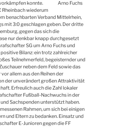
e vorkämpfen konnte.
Arno Fuchs
FC Rheinbach wiederum
em benachbarten Verband Mittelrhein,
s mit 3:0 geschlagen geben. Der dritte
xemburg, gegen das sich die
hase nur denkbar knapp durchgesetzt
 Grafschafter SG um Arno Fuchs und
sitive Bilanz: ein trotz zahlreicher
ßes Teilnehmerfeld, begeisternder und
e Zuschauer neben dem Feld sowie das
 vor allem aus den Reihen der
von der unverändert großen Attraktivität
haft. Erfreulich auch die Zahl lokaler
afschafter Fußball-Nachwuchs in der
 und Sachspenden unterstützt haben.
gemessenen Rahmen, um sich bei einigen
rn und Eltern zu bedanken. Einsatz und
schafter E-Junioren gegen die FF