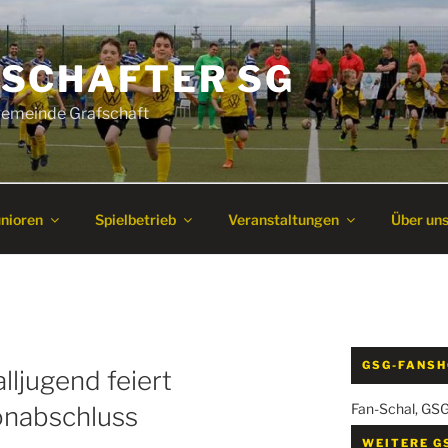
SCHAFTER SG
 Gemeinde Grafschaft
unioren
Spielbetrieb
Veranstaltungen
Über un
GSG-FANS
lljugend feiert
Fan-Schal, GS
onabschluss
WEITERE G