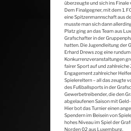
überzeugte und sich ins Final
Dem Finalgegner, mit dem 1. 
eine Spitzenmannschaft aus d
musste man sich dann allerding
Platz ging an das Team aus Lu
Grafschafter in der Gruppenp
hatten. Die Jugendleitung der
Erhard Drews zog eine rundum po
Konkurrenzveranstaltungen gro
fairer Sport auf und zahlreich
Engagement zahlreicher Helfer
Spielereltern – all das zeugte 
des Fußballsports in der Grafsc
Gewerbetreibender, die den Gr
abgelaufenen Saison mit Geld-
Hier bot das Turnier einen an
Spendern im Beisein von Spiele
hohes Niveau im Spiel der Graf
Norden 02 aus Luxemburg.