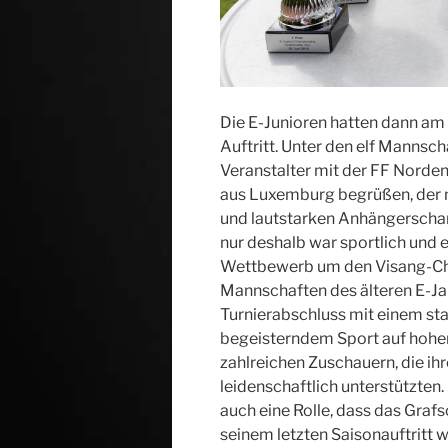
Die E-Junioren hatten dann am S
Auftritt. Unter den elf Mannsc
Veranstalter mit der FF Norde
aus Luxemburg begrüßen, der m
und lautstarken Anhängerschar 
nur deshalb war sportlich und 
Wettbewerb um den Visang-C
Mannschaften des älteren E-Ja
Turnierabschluss mit einem sta
begeisterndem Sport auf hoh
zahlreichen Zuschauern, die i
leidenschaftlich unterstützten.
auch eine Rolle, dass das Graf
seinem letzten Saisonauftritt 