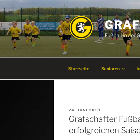
Zum
Inhalt
springen
GRAF
Fußball in der
Startseite
Senioren
J
VERÖFFENTLICHT
24. JUNI 2019
AM
Grafschafter Fußba
erfolgreichen Sais