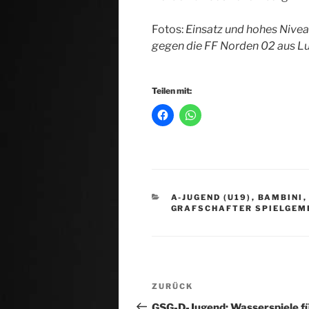
Fotos:
Einsatz und hohes Nivea
gegen die FF Norden 02 aus L
Teilen mit:
KATEGORIEN
A-JUGEND (U19)
,
BAMBINI
GRAFSCHAFTER SPIELGEM
Beitragsnavigation
Vorheriger
ZURÜCK
Beitrag
GSG-D-Jugend: Wasserspiele f