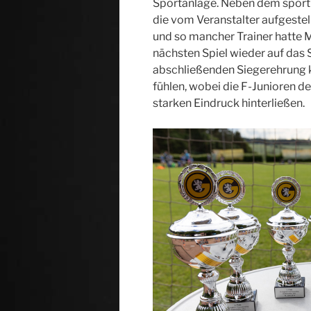
Sportanlage. Neben dem sportl
die vom Veranstalter aufgeste
und so mancher Trainer hatte 
nächsten Spiel wieder auf das 
abschließenden Siegerehrung ko
fühlen, wobei die F-Junioren 
starken Eindruck hinterließen.