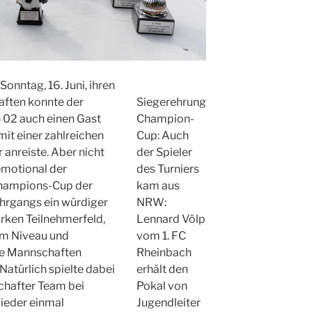
onntag, 16. Juni, ihren
haften konnte der
Siegerehrung
n 02 auch einen Gast
Champion-
it einer zahlreichen
Cup: Auch
anreiste. Aber nicht
der Spieler
emotional der
des Turniers
hampions-Cup der
kam aus
hrgangs ein würdiger
NRW:
rken Teilnehmerfeld,
Lennard Völp
em Niveau und
vom 1. FC
hre Mannschaften
Rheinbach
 Natürlich spielte dabei
erhält den
schafter Team bei
Pokal von
wieder einmal
Jugendleiter