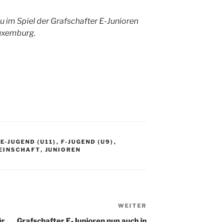
u im Spiel der Grafschafter E-Junioren
uxemburg.
,
E-JUGEND (U11)
,
F-JUGEND (U9)
,
EINSCHAFT
,
JUNIOREN
WEITER
Nächster
Beitrag
ür
Grafschafter F-Junioren nun auch in