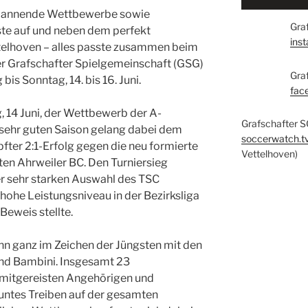
pannende Wettbewerbe sowie
Graf
te auf und neben dem perfekt
ins
ttelhoven – alles passte zusammen beim
r Grafschafter Spielgemeinschaft (GSG)
Gra
is Sonntag, 14. bis 16. Juni.
fac
 14 Juni, der Wettbewerb der A-
Grafschafter S
 sehr guten Saison gelang dabei dem
soccerwatch.t
ter 2:1-Erfolg gegen die neu formierte
Vettelhoven)
ten Ahrweiler BC. Den Turniersieg
r sehr starken Auswahl des TSC
 hohe Leistungsniveau in der Bezirksliga
Beweis stellte.
ann ganz im Zeichen der Jüngsten mit den
nd Bambini. Insgesamt 23
 mitgereisten Angehörigen und
buntes Treiben auf der gesamten