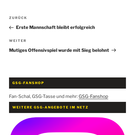
Beitragsnavigation
Vorheriger
ZURÜCK
Beitrag
Erste Mannschaft bleibt erfolgreich
Nächster
WEITER
Beitrag
Mutiges Offensivspiel wurde mit Sieg belohnt
GSG-FANSHOP
Fan-Schal, GSG-Tasse und mehr:
GSG-Fanshop
WEITERE GSG-ANGEBOTE IM NETZ