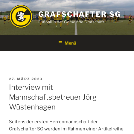
Zum
Inhalt
GRAFSCHAFTER SG
springen
Fußball in der Gemeinde Grafschaft
Menü
VERÖFFENTLICHT
27. MÄRZ 2023
AM
Interview mit
Mannschaftsbetreuer Jörg
Wüstenhagen
Seitens der ersten Herrenmannschaft der
Grafschafter SG werden im Rahmen einer Artikelreihe