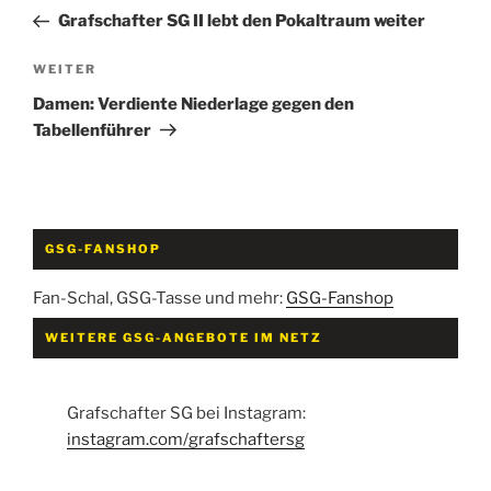
Beitrag
Grafschafter SG II lebt den Pokaltraum weiter
Nächster
WEITER
Beitrag
Damen: Verdiente Niederlage gegen den
Tabellenführer
GSG-FANSHOP
Fan-Schal, GSG-Tasse und mehr:
GSG-Fanshop
WEITERE GSG-ANGEBOTE IM NETZ
Grafschafter SG bei Instagram:
instagram.com/grafschaftersg