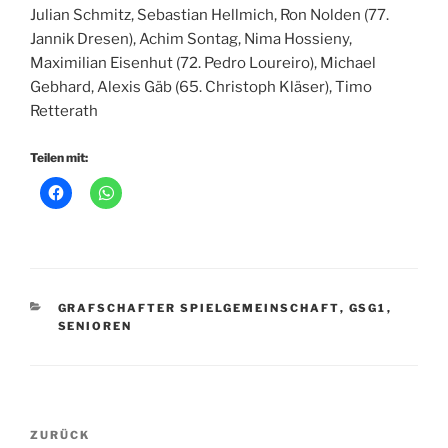
Julian Schmitz, Sebastian Hellmich, Ron Nolden (77.
Jannik Dresen), Achim Sontag, Nima Hossieny,
Maximilian Eisenhut (72. Pedro Loureiro), Michael
Gebhard, Alexis Gäb (65. Christoph Kläser), Timo
Retterath
Teilen mit:
KATEGORIEN
GRAFSCHAFTER SPIELGEMEINSCHAFT
,
GSG1
,
SENIOREN
Beitragsnavigation
Vorheriger
ZURÜCK