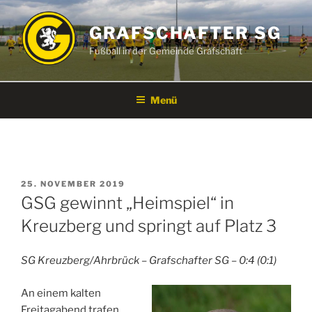
Zum
Inhalt
GRAFSCHAFTER SG
springen
Fußball in der Gemeinde Grafschaft
Menü
VERÖFFENTLICHT
25. NOVEMBER 2019
AM
GSG gewinnt „Heimspiel“ in
Kreuzberg und springt auf Platz 3
SG Kreuzberg/Ahrbrück – Grafschafter SG – 0:4 (0:1)
An einem kalten
Freitagabend trafen