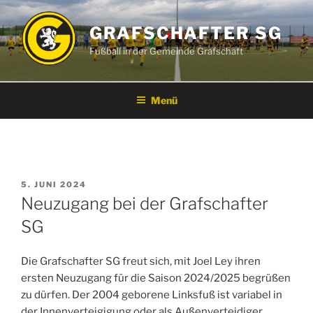
Zum
Inhalt
GRAFSCHAFTER SG
springen
Fußball in der Gemeinde Grafschaft
Menü
VERÖFFENTLICHT
5. JUNI 2024
AM
Neuzugang bei der Grafschafter
SG
Die Grafschafter SG freut sich, mit Joel Ley ihren
ersten Neuzugang für die Saison 2024/2025 begrüßen
zu dürfen. Der 2004 geborene Linksfuß ist variabel in
der Innenverteigigung oder als Außenverteidiger