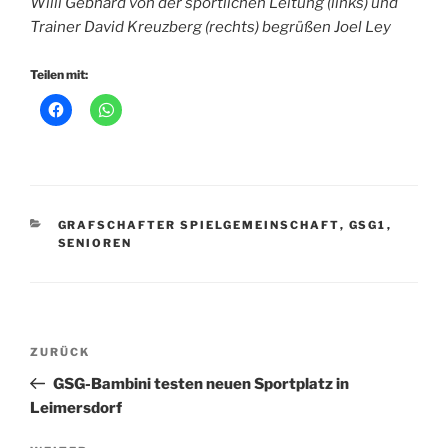
Willi Gebhard von der sportlichen Leitung (links) und
Trainer David Kreuzberg (rechts) begrüßen Joel Ley
Teilen mit:
KATEGORIEN
GRAFSCHAFTER SPIELGEMEINSCHAFT
,
GSG1
,
SENIOREN
Beitragsnavigation
Vorheriger
ZURÜCK
Beitrag
GSG-Bambini testen neuen Sportplatz in
Leimersdorf