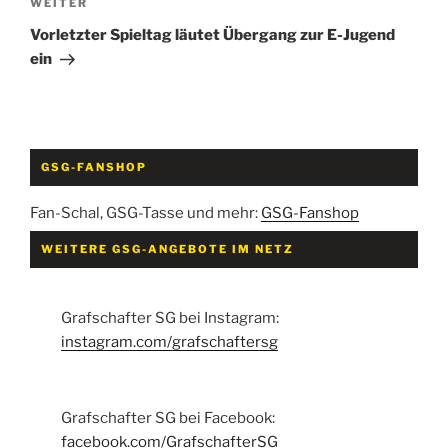
Nächster
WEITER
Beitrag
Vorletzter Spieltag läutet Übergang zur E-Jugend
ein
GSG-FANSHOP
Fan-Schal, GSG-Tasse und mehr:
GSG-Fanshop
WEITERE GSG-ANGEBOTE IM NETZ
Grafschafter SG bei Instagram:
instagram.com/grafschaftersg
Grafschafter SG bei Facebook:
facebook.com/GrafschafterSG