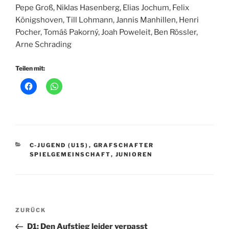
Pepe Groß, Niklas Hasenberg, Elias Jochum, Felix
Königshoven, Till Lohmann, Jannis Manhillen, Henri
Pocher, Tomáš Pakorný, Joah Poweleit, Ben Rössler,
Arne Schrading
Teilen mit:
KATEGORIEN
C-JUGEND (U15)
,
GRAFSCHAFTER
SPIELGEMEINSCHAFT
,
JUNIOREN
Beitragsnavigation
Vorheriger
ZURÜCK
Beitrag
D1: Den Aufstieg leider verpasst