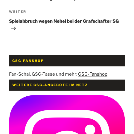
Nächster
WEITER
Beitrag
Spielabbruch wegen Nebel bei der Grafschafter SG
GSG-FANSHOP
Fan-Schal, GSG-Tasse und mehr:
GSG-Fanshop
WEITERE GSG-ANGEBOTE IM NETZ