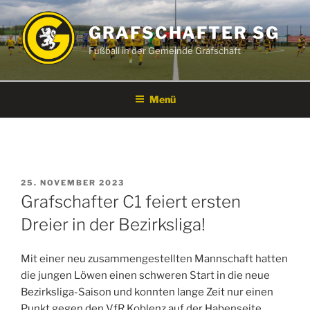
Zum
Inhalt
GRAFSCHAFTER SG
springen
Fußball in der Gemeinde Grafschaft
Menü
VERÖFFENTLICHT
25. NOVEMBER 2023
AM
Grafschafter C1 feiert ersten
Dreier in der Bezirksliga!
Mit einer neu zusammengestellten Mannschaft hatten
die jungen Löwen einen schweren Start in die neue
Bezirksliga-Saison und konnten lange Zeit nur einen
Punkt gegen den VfR Koblenz auf der Habenseite