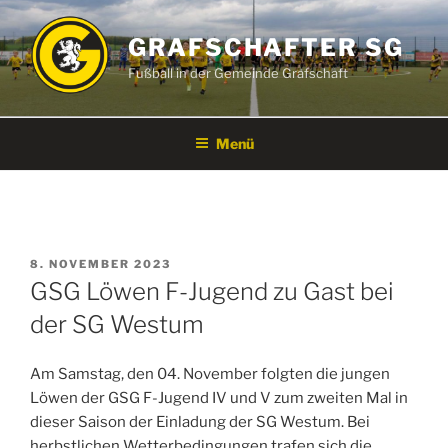
Zum
Inhalt
GRAFSCHAFTER SG
springen
Fußball in der Gemeinde Grafschaft
Menü
VERÖFFENTLICHT
8. NOVEMBER 2023
AM
GSG Löwen F-Jugend zu Gast bei
der SG Westum
Am Samstag, den 04. November folgten die jungen
Löwen der GSG F-Jugend IV und V zum zweiten Mal in
dieser Saison der Einladung der SG Westum. Bei
herbstlichen Wetterbedingungen trafen sich die