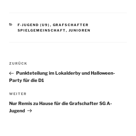
KATEGORIEN
F-JUGEND (U9)
,
GRAFSCHAFTER
SPIELGEMEINSCHAFT
,
JUNIOREN
Beitragsnavigation
Vorheriger
ZURÜCK
Beitrag
Punkteteilung im Lokalderby und Halloween-
Party für die D1
Nächster
WEITER
Beitrag
Nur Remis zu Hause für die Grafschafter SG A-
Jugend