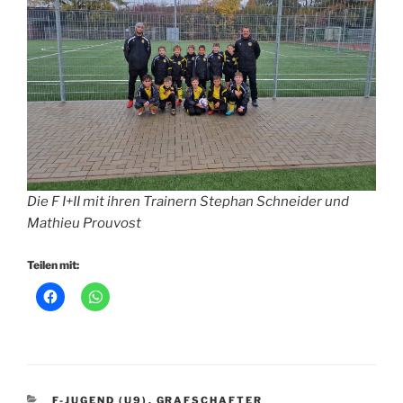
Die F I+II mit ihren Trainern Stephan Schneider und
Mathieu Prouvost
Teilen mit:
KATEGORIEN
F-JUGEND (U9)
,
GRAFSCHAFTER