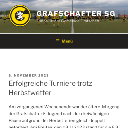
Zum
Inhalt
GRAFSCHAFTER SG
springen
Fußball in der Gemeinde Grafschaft
Menü
VERÖFFENTLICHT
8. NOVEMBER 2023
AM
Erfolgreiche Turniere trotz
Herbstwetter
Am vergangenen Wochenende war der ältere Jahrgang
der Grafschafter F-Jugend nach der dreiwöchigen
Pause aufgrund der Herbstferien gleich doppelt
gefordert. Am Freitag, den 03.11.2023 stand für die F 3