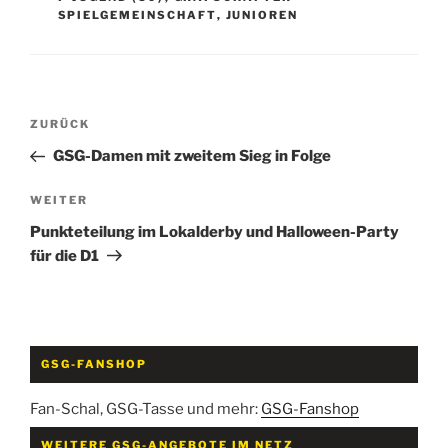
SPIELGEMEINSCHAFT
,
JUNIOREN
Beitragsnavigation
Vorheriger
ZURÜCK
Beitrag
GSG-Damen mit zweitem Sieg in Folge
Nächster
WEITER
Beitrag
Punkteteilung im Lokalderby und Halloween-Party
für die D1
GSG-FANSHOP
Fan-Schal, GSG-Tasse und mehr:
GSG-Fanshop
WEITERE GSG-ANGEBOTE IM NETZ