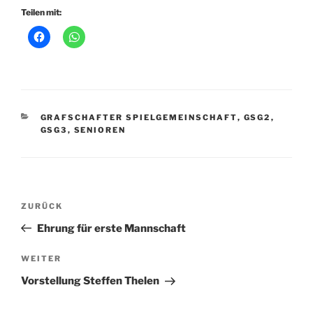
Teilen mit:
KATEGORIEN
GRAFSCHAFTER SPIELGEMEINSCHAFT
,
GSG2
,
GSG3
,
SENIOREN
Beitragsnavigation
Vorheriger
ZURÜCK
Beitrag
Ehrung für erste Mannschaft
Nächster
WEITER
Beitrag
Vorstellung Steffen Thelen