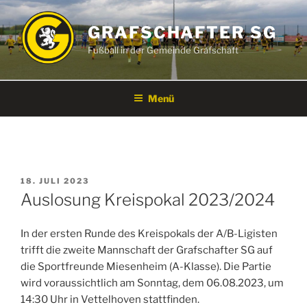
Zum
Inhalt
GRAFSCHAFTER SG
springen
Fußball in der Gemeinde Grafschaft
Menü
VERÖFFENTLICHT
18. JULI 2023
AM
Auslosung Kreispokal 2023/2024
In der ersten Runde des Kreispokals der A/B-Ligisten
trifft die zweite Mannschaft der Grafschafter SG auf
die Sportfreunde Miesenheim (A-Klasse). Die Partie
wird voraussichtlich am Sonntag, dem 06.08.2023, um
14:30 Uhr in Vettelhoven stattfinden.