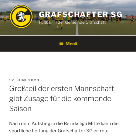
Zum
Inhalt
GRAFSCHAFTER SG
springen
Fußball in der Gemeinde Grafschaft
Menü
VERÖFFENTLICHT
12. JUNI 2023
AM
Großteil der ersten Mannschaft
gibt Zusage für die kommende
Saison
Nach dem Aufstieg in die Bezirksliga Mitte kann die
sportliche Leitung der Grafschafter SG erfreut