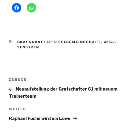
KATEGORIEN
GRAFSCHAFTER SPIELGEMEINSCHAFT
,
GSG1
,
SENIOREN
Beitragsnavigation
Vorheriger
ZURÜCK
Beitrag
Neuaufstellung der Grafschafter C1 mit neuem
Trainerteam
Nächster
WEITER
Beitrag
Raphael Fuchs wird ein Löwe