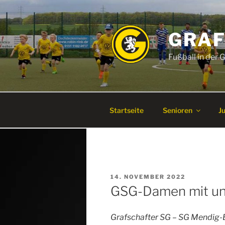
Zum
Inhalt
springen
GRAF
Fußball in der
Startseite
Senioren
J
VERÖFFENTLICHT
14. NOVEMBER 2022
AM
GSG-Damen mit unn
Grafschafter SG – SG Mendig-Be