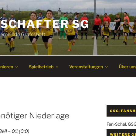
SCHAFTER SG
 Gemeinde Grafschaft
unioren
Spielbetrieb
Veranstaltungen
Über un
GSG-FANS
ötiger Niederlage
Fan-Schal, GS
ll – 0:1 (0:0)
WEITERE G