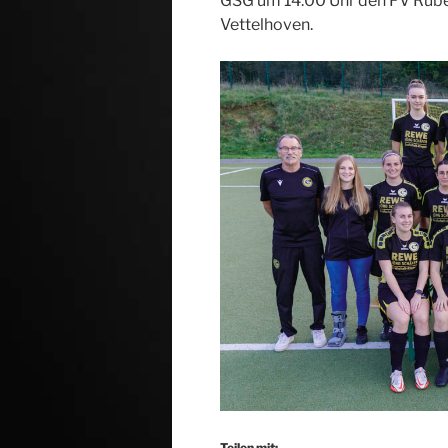
GSG um 14:00 Uhr den FV Rüben
Vettelhoven.
Teilen mit: