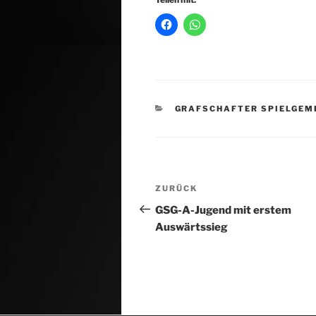
KATEGORIEN
GRAFSCHAFTER SPIELGEM
Beitragsnavigation
Vorheriger
ZURÜCK
Beitrag
GSG-A-Jugend mit erstem
Auswärtssieg