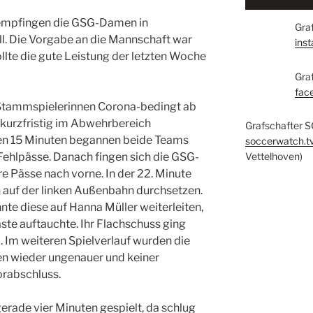
 empfingen die GSG-Damen in
Graf
l. Die Vorgabe an die Mannschaft war
ins
sollte die gute Leistung der letzten Woche
Gra
fac
 Stammspielerinnen Corona-bedingt ab
kurzfristig im Abwehrbereich
Grafschafter S
ten 15 Minuten begannen beide Teams
soccerwatch.t
 Fehlpässe. Danach fingen sich die GSG-
Vettelhoven)
re Pässe nach vorne. In der 22. Minute
auf der linken Außenbahn durchsetzen.
nnte diese auf Hanna Müller weiterleiten,
Gäste auftauchte. Ihr Flachschuss ging
. Im weiteren Spielverlauf wurden die
n wieder ungenauer und keiner
orabschluss.
gerade vier Minuten gespielt, da schlug