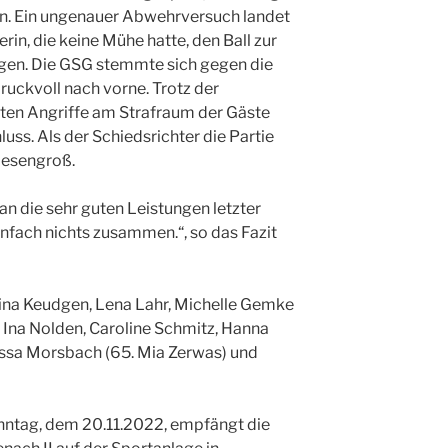
in. Ein ungenauer Abwehrversuch landet
rin, die keine Mühe hatte, den Ball zur
ngen. Die GSG stemmte sich gegen die
ruckvoll nach vorne. Trotz der
en Angriffe am Strafraum der Gäste
uss. Als der Schiedsrichter die Partie
riesengroß.
 an die sehr guten Leistungen letzter
nfach nichts zusammen.“, so das Fazit
lina Keudgen, Lena Lahr, Michelle Gemke
r, Ina Nolden, Caroline Schmitz, Hanna
essa Morsbach (65. Mia Zerwas) und
tag, dem 20.11.2022, empfängt die