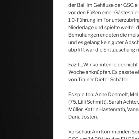
der Ball im Gehäuse der GSG e
vor den Füßen einer Gästespiele
1:0-Führung im Tor unterzubri
Niederlage und spielte weiter d
Bemühungen endeten die meist
und es gelang kein guter Abschl
abpfiff, war die Enttäuschung 
Fazit: „Wir konnten leider nicht
Woche anknüpfen. Es passte ei
von Trainer Dieter Schäfer.
Es spielten: Anne Dehmelt, Me
(75. Lilli Schmitt), Sarah Achte
Müller, Katrin Hastenrath, Van
Daria Josten.
Vorschau: Am kommenden Sonn