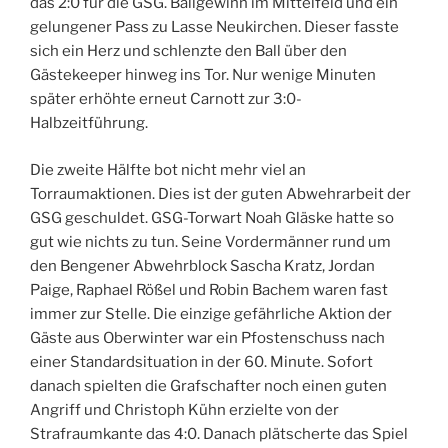
das 2:0 für die GSG. Ballgewinn im Mittelfeld und ein
gelungener Pass zu Lasse Neukirchen. Dieser fasste
sich ein Herz und schlenzte den Ball über den
Gästekeeper hinweg ins Tor. Nur wenige Minuten
später erhöhte erneut Carnott zur 3:0-
Halbzeitführung.
Die zweite Hälfte bot nicht mehr viel an
Torraumaktionen. Dies ist der guten Abwehrarbeit der
GSG geschuldet. GSG-Torwart Noah Gläske hatte so
gut wie nichts zu tun. Seine Vordermänner rund um
den Bengener Abwehrblock Sascha Kratz, Jordan
Paige, Raphael Rößel und Robin Bachem waren fast
immer zur Stelle. Die einzige gefährliche Aktion der
Gäste aus Oberwinter war ein Pfostenschuss nach
einer Standardsituation in der 60. Minute. Sofort
danach spielten die Grafschafter noch einen guten
Angriff und Christoph Kühn erzielte von der
Strafraumkante das 4:0. Danach plätscherte das Spiel