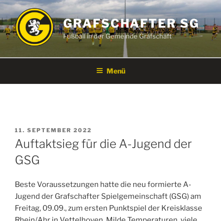
Zum
Inhalt
GRAFSCHAFTER SG
springen
Fußball in der Gemeinde Grafschaft
Menü
VERÖFFENTLICHT
11. SEPTEMBER 2022
AM
Auftaktsieg für die A-Jugend der
GSG
Beste Voraussetzungen hatte die neu formierte A-
Jugend der Grafschafter Spielgemeinschaft (GSG) am
Freitag, 09.09., zum ersten Punktspiel der Kreisklasse
Rhein/Ahr in Vettelhoven. Milde Temperaturen, viele