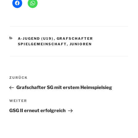
KATEGORIEN
A-JUGEND (U19)
,
GRAFSCHAFTER
SPIELGEMEINSCHAFT
,
JUNIOREN
Beitragsnavigation
Vorheriger
ZURÜCK
Beitrag
Grafschafter SG mit erstem Heimspielsieg
Nächster
WEITER
Beitrag
GSG II erneut erfolgreich