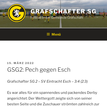
Zum
Inhalt
GRAFSCHAFTER SG
springen
Fußball in der Gemeinde Grafschaft
Menü
VERÖFFENTLICHT
15. MÄRZ 2022
AM
GSG2: Pech gegen Esch
Grafschafter SG 2 – SV Eintracht Esch – 3:4 (2:3)
Es war alles für ein spannendes und packendes Derby
angerichtet: Der Wettergott zeigte sich von seiner
besten Seite und die Zuschauer strömten zahlreich zur