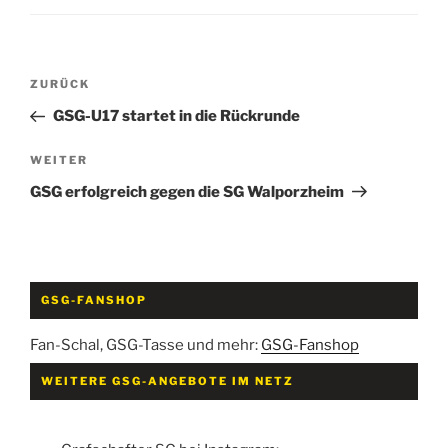
Beitragsnavigation
Vorheriger
ZURÜCK
Beitrag
GSG-U17 startet in die Rückrunde
Nächster
WEITER
Beitrag
GSG erfolgreich gegen die SG Walporzheim
GSG-FANSHOP
Fan-Schal, GSG-Tasse und mehr:
GSG-Fanshop
WEITERE GSG-ANGEBOTE IM NETZ