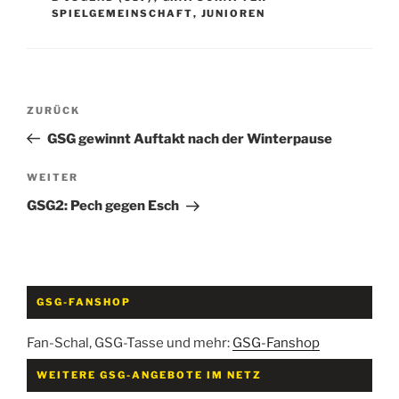
SPIELGEMEINSCHAFT
,
JUNIOREN
Beitragsnavigation
Vorheriger
ZURÜCK
Beitrag
GSG gewinnt Auftakt nach der Winterpause
Nächster
WEITER
Beitrag
GSG2: Pech gegen Esch
GSG-FANSHOP
Fan-Schal, GSG-Tasse und mehr:
GSG-Fanshop
WEITERE GSG-ANGEBOTE IM NETZ