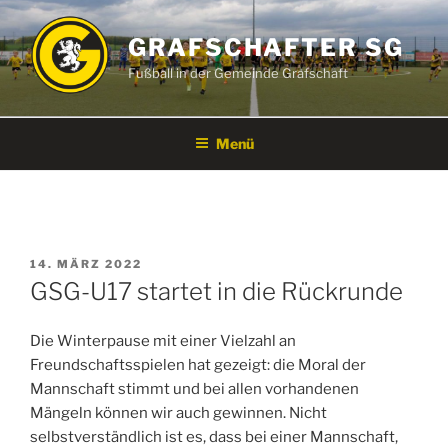
Zum
Inhalt
GRAFSCHAFTER SG
springen
Fußball in der Gemeinde Grafschaft
Menü
VERÖFFENTLICHT
14. MÄRZ 2022
AM
GSG-U17 startet in die Rückrunde
Die Winterpause mit einer Vielzahl an
Freundschaftsspielen hat gezeigt: die Moral der
Mannschaft stimmt und bei allen vorhandenen
Mängeln können wir auch gewinnen. Nicht
selbstverständlich ist es, dass bei einer Mannschaft,