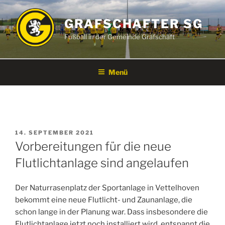
Zum
Inhalt
GRAFSCHAFTER SG
springen
Fußball in der Gemeinde Grafschaft
Menü
VERÖFFENTLICHT
14. SEPTEMBER 2021
AM
Vorbereitungen für die neue
Flutlichtanlage sind angelaufen
Der Naturrasenplatz der Sportanlage in Vettelhoven
bekommt eine neue Flutlicht- und Zaunanlage, die
schon lange in der Planung war. Dass insbesondere die
Flutlichtanlage jetzt noch installiert wird, entspannt die