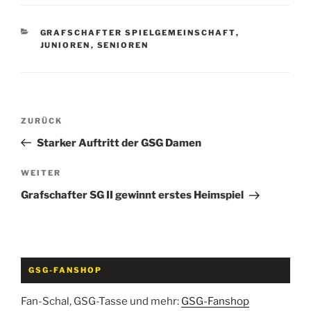
KATEGORIEN
GRAFSCHAFTER SPIELGEMEINSCHAFT
,
JUNIOREN
,
SENIOREN
Beitragsnavigation
Vorheriger
ZURÜCK
Beitrag
Starker Auftritt der GSG Damen
Nächster
WEITER
Beitrag
Grafschafter SG II gewinnt erstes Heimspiel
GSG-FANSHOP
Fan-Schal, GSG-Tasse und mehr:
GSG-Fanshop