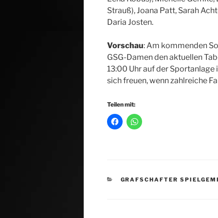
Strauß), Joana Patt, Sarah Ach
Daria Josten.
Vorschau
: Am kommenden Son
GSG-Damen den aktuellen Tabe
13:00 Uhr auf der Sportanlage
sich freuen, wenn zahlreiche F
Teilen mit:
KATEGORIEN
GRAFSCHAFTER SPIELGEM