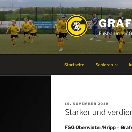
Zum
Inhalt
springen
GRAF
Fußball in der
Startseite
Senioren
J
VERÖFFENTLICHT
19. NOVEMBER 2019
AM
Starker und verdie
FSG Oberwinter/Kripp – Grafsc