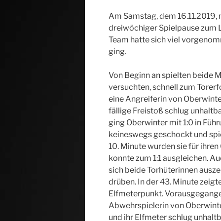
Am Samstag, dem 16.11.2019,
dreiwöchiger Spielpause zum L
Team hatte sich viel vorgenomm
ging.
Von Beginn an spielten beide 
versuchten, schnell zum Torerf
eine Angreiferin von Oberwinte
fällige Freistoß schlug unhaltb
ging Oberwinter mit 1:0 in Fü
keineswegs geschockt und spiel
10. Minute wurden sie für ihren
konnte zum 1:1 ausgleichen. Au
sich beide Torhüterinnen ausz
drüben. In der 43. Minute zeigt
Elfmeterpunkt. Vorausgegangen
Abwehrspielerin von Oberwinter
und ihr Elfmeter schlug unhaltb