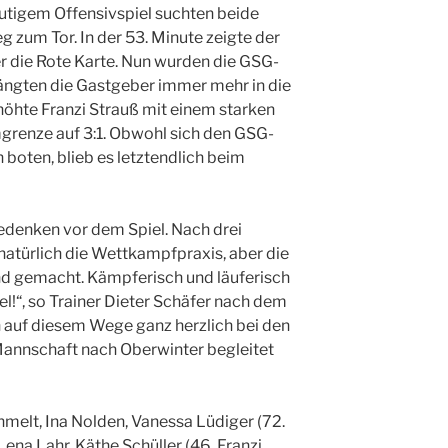
utigem Offensivspiel suchten beide
zum Tor. In der 53. Minute zeigte der
r die Rote Karte. Nun wurden die GSG-
ängten die Gastgeber immer mehr in die
rhöhte Franzi Strauß mit einem starken
grenze auf 3:1. Obwohl sich den GSG-
boten, blieb es letztendlich beim
Bedenken vor dem Spiel. Nach drei
natürlich die Wettkampfpraxis, aber die
d gemacht. Kämpferisch und läuferisch
iel!“, so Trainer Dieter Schäfer nach dem
h auf diesem Wege ganz herzlich bei den
 Mannschaft nach Oberwinter begleitet
hmelt, Ina Nolden, Vanessa Lüdiger (72.
ena Lahr, Käthe Schüller (46. Franzi