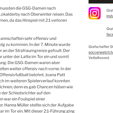
 mussten die GSG-Damen nach
Graf
okalderby nach Oberwinter reisen. Das
ins
en, da das Hinspiel mit 2:1 verloren
Gra
fac
Mannschaften sehr offensiv und
olg zu kommen. In der 7. Minute wurde
Grafschafter S
r an der Strafraumgrenze gefoult. Der
soccerwatch.t
ar unter der Latte im Tor ein und somit
Vettelhoven)
hrung. Die GSG-Damen waren aber
ten weiter offensiv nach vorne. In der
 Offensivfußball belohnt. Joana Patt
ch im weiteren Spielerverlauf konnten
eichnen, denn es gab Chancen hüben wie
e der Schiedsrichter auf den
 war ein Foulspiel einer
. Hanna Müller stellte sich der Aufgabe
ar im Tor ein. Mit dieser 2:1-Führung ging