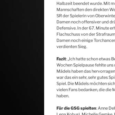
Halbzeit beendet wurde. Mit m
Mannschaften den direkten Weg 
SR der Spielerin von Oberwinte
Damen noch offensiver und dr
Defensive. In der 67. Minute e
Flachschuss von der Strafraum
Damen noch einige Torchancen 
verdienten Sieg.
Fazit
: „Ich hatte schon etwas 
Wochen Spielpause fehlte uns 
Mädels haben das hervorragen
war das ein sehr, sehr gutes Sp
Spiel. Die Mädels möchten sic
vielen Fans bedanken, die die
haben.
Für die GSG spielten
: Anne De
Lena Kobus), Michelle Gemke, L