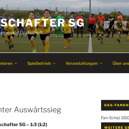
SCHAFTER SG
 Gemeinde Grafschaft
unioren
Spielbetrieb
Veranstaltungen
Über un
GSG-FANS
nter Auswärtssieg
Fan-Schal, GS
hafter SG – 1:3 (1:2)
WEITERE G