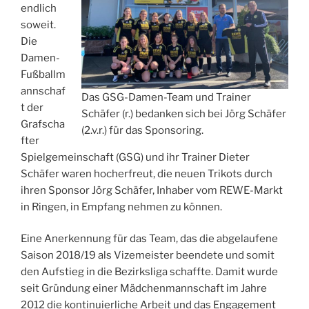
endlich
soweit.
Die
Damen-
Fußballm
annschaf
Das GSG-Damen-Team und Trainer
t der
Schäfer (r.) bedanken sich bei Jörg Schäfer
Grafscha
(2.v.r.) für das Sponsoring.
fter
Spielgemeinschaft (GSG) und ihr Trainer Dieter
Schäfer waren hocherfreut, die neuen Trikots durch
ihren Sponsor Jörg Schäfer, Inhaber vom REWE-Markt
in Ringen, in Empfang nehmen zu können.
Eine Anerkennung für das Team, das die abgelaufene
Saison 2018/19 als Vizemeister beendete und somit
den Aufstieg in die Bezirksliga schaffte. Damit wurde
seit Gründung einer Mädchenmannschaft im Jahre
2012 die kontinuierliche Arbeit und das Engagement