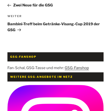
Beitrag
Zwei Neue für die GSG
Nächster
WEITER
Beitrag
Bambini-Treff beim Getränke-Visang-Cup 2019 der
GSG
GSG-FANSHOP
Fan-Schal, GSG-Tasse und mehr:
GSG-Fanshop
WEITERE GSG-ANGEBOTE IM NETZ