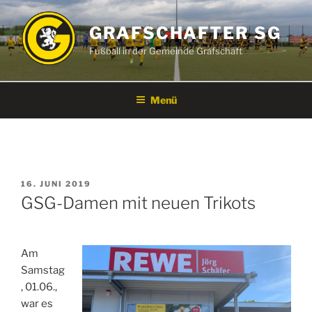
Zum
Inhalt
GRAFSCHAFTER SG
springen
Fußball in der Gemeinde Grafschaft
Menü
VERÖFFENTLICHT
16. JUNI 2019
AM
GSG-Damen mit neuen Trikots
Am
Samstag
, 01.06.,
war es