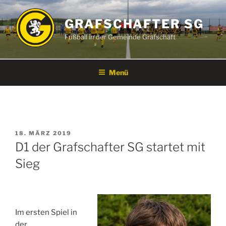
Zum
Inhalt
GRAFSCHAFTER SG
springen
Fußball in der Gemeinde Grafschaft
Menü
VERÖFFENTLICHT
18. MÄRZ 2019
AM
D1 der Grafschafter SG startet mit
Sieg
Im ersten Spiel in
der