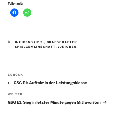
Teilen mit:
KATEGORIEN
D-JUGEND (U13)
,
GRAFSCHAFTER
SPIELGEMEINSCHAFT
,
JUNIOREN
Beitragsnavigation
Vorheriger
ZURÜCK
Beitrag
GSG E1: Auftakt in der Leistungsklasse
Nächster
WEITER
Beitrag
GSG E1: Sieg in letzter Minute gegen Mitfavoriten