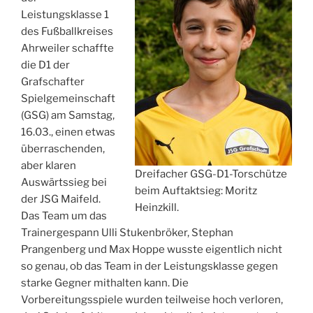
Leistungsklasse 1
des Fußballkreises
Ahrweiler schaffte
die D1 der
Grafschafter
Spielgemeinschaft
(GSG) am Samstag,
16.03., einen etwas
überraschenden,
aber klaren
Dreifacher GSG-D1-Torschütze
Auswärtssieg bei
beim Auftaktsieg: Moritz
der JSG Maifeld.
Heinzkill.
Das Team um das
Trainergespann Ulli Stukenbröker, Stephan
Prangenberg und Max Hoppe wusste eigentlich nicht
so genau, ob das Team in der Leistungsklasse gegen
starke Gegner mithalten kann. Die
Vorbereitungsspiele wurden teilweise hoch verloren,