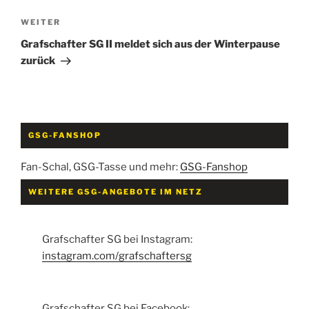
Nächster
WEITER
Beitrag
Grafschafter SG II meldet sich aus der Winterpause
zurück
GSG-FANSHOP
Fan-Schal, GSG-Tasse und mehr:
GSG-Fanshop
WEITERE GSG-ANGEBOTE IM NETZ
Grafschafter SG bei Instagram:
instagram.com/grafschaftersg
Grafschafter SG bei Facebook: