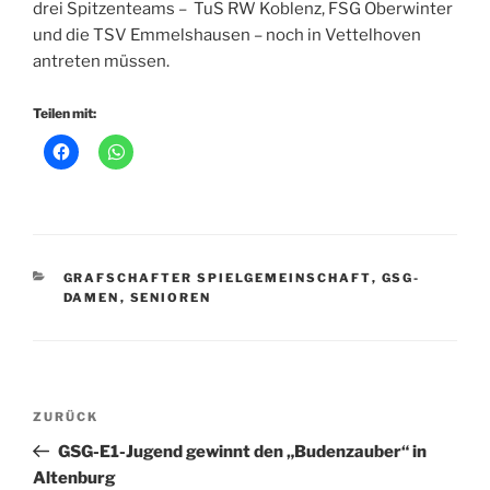
drei Spitzenteams – TuS RW Koblenz, FSG Oberwinter
und die TSV Emmelshausen – noch in Vettelhoven
antreten müssen.
Teilen mit:
KATEGORIEN
GRAFSCHAFTER SPIELGEMEINSCHAFT
,
GSG-
DAMEN
,
SENIOREN
Beitragsnavigation
Vorheriger
ZURÜCK
Beitrag
GSG-E1-Jugend gewinnt den „Budenzauber“ in
Altenburg