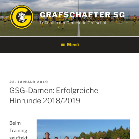
Zum
Inhalt
GRAFSCHAFTER SG
springen
Fußball in der Gemeinde Grafschaft
Menü
VERÖFFENTLICHT
22. JANUAR 2019
AM
GSG-Damen: Erfolgreiche
Hinrunde 2018/2019
Beim
Training
sauftakt