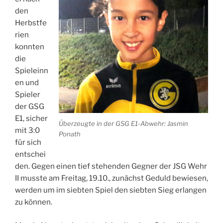
den
Herbstfe
rien
konnten
die
Spieleinn
en und
Spieler
der GSG
E1, sicher
Überzeugte in der GSG E1-Abwehr: Jasmin
mit 3:0
Ponath
für sich
entschei
den. Gegen einen tief stehenden Gegner der JSG Wehr
II musste am Freitag, 19.10., zunächst Geduld bewiesen,
werden um im siebten Spiel den siebten Sieg erlangen
zu können.