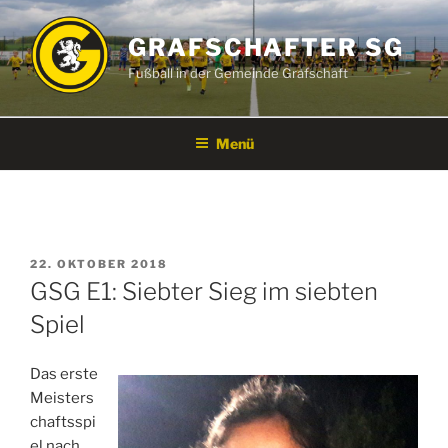
Zum
Inhalt
GRAFSCHAFTER SG
springen
Fußball in der Gemeinde Grafschaft
Menü
VERÖFFENTLICHT
22. OKTOBER 2018
AM
GSG E1: Siebter Sieg im siebten
Spiel
Das erste
Meisters
chaftsspi
el nach