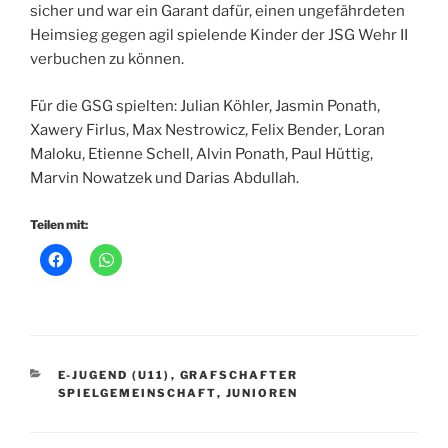
sicher und war ein Garant dafür, einen ungefährdeten
Heimsieg gegen agil spielende Kinder der JSG Wehr II
verbuchen zu können.
Für die GSG spielten: Julian Köhler, Jasmin Ponath,
Xawery Firlus, Max Nestrowicz, Felix Bender, Loran
Maloku, Etienne Schell, Alvin Ponath, Paul Hüttig,
Marvin Nowatzek und Darias Abdullah.
Teilen mit:
KATEGORIEN
E-JUGEND (U11)
,
GRAFSCHAFTER
SPIELGEMEINSCHAFT
,
JUNIOREN