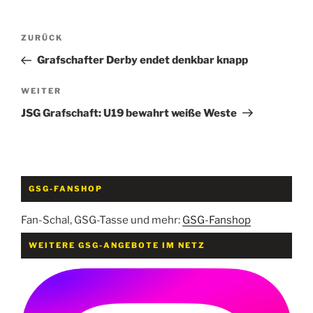
Beitragsnavigation
Vorheriger
ZURÜCK
Beitrag
Grafschafter Derby endet denkbar knapp
Nächster
WEITER
Beitrag
JSG Grafschaft: U19 bewahrt weiße Weste
GSG-FANSHOP
Fan-Schal, GSG-Tasse und mehr:
GSG-Fanshop
WEITERE GSG-ANGEBOTE IM NETZ