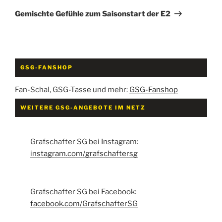
Beitrag
Gemischte Gefühle zum Saisonstart der E2
GSG-FANSHOP
Fan-Schal, GSG-Tasse und mehr:
GSG-Fanshop
WEITERE GSG-ANGEBOTE IM NETZ
Grafschafter SG bei Instagram:
instagram.com/grafschaftersg
Grafschafter SG bei Facebook:
facebook.com/GrafschafterSG