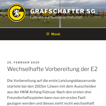
Zum
Inhalt
GRAFSCHAFTER SG
springen
Fußball in der Gemeinde Grafschaft
Menü
VERÖFFENTLICHT
25. FEBRUAR 2025
AM
Wechselhafte Vorbereitung der E2
Die Vorbereitung auf die erste Leistungsklasserunde
startete bei den 2015er Löwen mit dem Ausscheiden
aus der HKM Anfang Februar. Nach den ersten drei
Freundschaftsspielen kann nun ein erstes Fazit
gezogen werden und dieses sieht recht wechselhaft