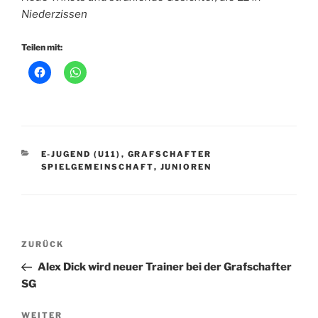
Niederzissen
Teilen mit:
KATEGORIEN
E-JUGEND (U11)
,
GRAFSCHAFTER
SPIELGEMEINSCHAFT
,
JUNIOREN
Beitragsnavigation
Vorheriger
ZURÜCK
Beitrag
Alex Dick wird neuer Trainer bei der Grafschafter
SG
Nächster
WEITER