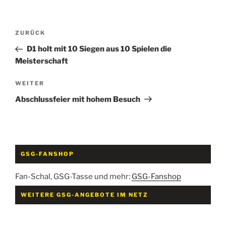
Beitragsnavigation
Vorheriger
ZURÜCK
Beitrag
D1 holt mit 10 Siegen aus 10 Spielen die
Meisterschaft
Nächster
WEITER
Beitrag
Abschlussfeier mit hohem Besuch
GSG-FANSHOP
Fan-Schal, GSG-Tasse und mehr:
GSG-Fanshop
WEITERE GSG-ANGEBOTE IM NETZ