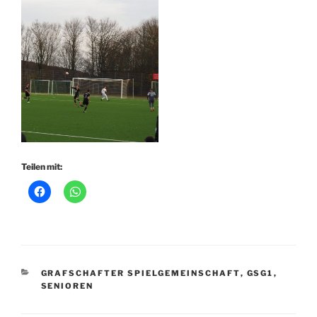
Teilen mit:
KATEGORIEN
GRAFSCHAFTER SPIELGEMEINSCHAFT
,
GSG1
,
SENIOREN