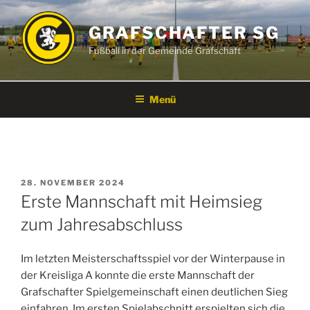
Zum
Inhalt
GRAFSCHAFTER SG
springen
Fußball in der Gemeinde Grafschaft
Menü
VERÖFFENTLICHT
28. NOVEMBER 2024
AM
Erste Mannschaft mit Heimsieg
zum Jahresabschluss
Im letzten Meisterschaftsspiel vor der Winterpause in
der Kreisliga A konnte die erste Mannschaft der
Grafschafter Spielgemeinschaft einen deutlichen Sieg
einfahren. Im ersten Spielabschnitt erspielten sich die