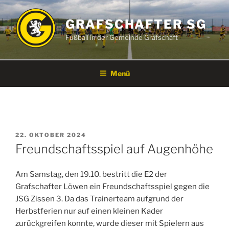
Zum
Inhalt
GRAFSCHAFTER SG
springen
Fußball in der Gemeinde Grafschaft
Menü
VERÖFFENTLICHT
22. OKTOBER 2024
AM
Freundschaftsspiel auf Augenhöhe
Am Samstag, den 19.10. bestritt die E2 der
Grafschafter Löwen ein Freundschaftsspiel gegen die
JSG Zissen 3. Da das Trainerteam aufgrund der
Herbstferien nur auf einen kleinen Kader
zurückgreifen konnte, wurde dieser mit Spielern aus