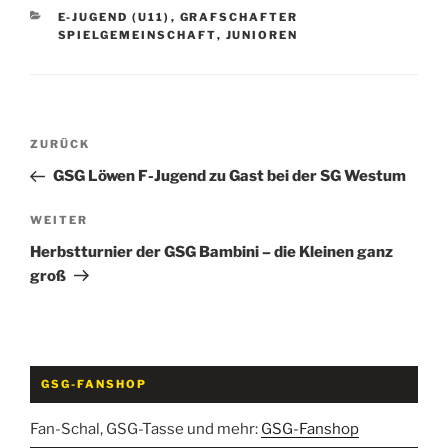
KATEGORIEN
E-JUGEND (U11)
,
GRAFSCHAFTER
SPIELGEMEINSCHAFT
,
JUNIOREN
Beitragsnavigation
Vorheriger
ZURÜCK
Beitrag
GSG Löwen F-Jugend zu Gast bei der SG Westum
Nächster
WEITER
Beitrag
Herbstturnier der GSG Bambini – die Kleinen ganz
groß
GSG-FANSHOP
Fan-Schal, GSG-Tasse und mehr:
GSG-Fanshop