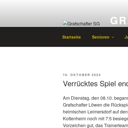
Zum
Inhalt
GR
springen
Fußball 
Startseite
Senioren
J
VERÖFFENTLICHT
16. OKTOBER 2024
AM
Verrücktes Spiel en
Am Dienstag, den 08.10. began
Grafschafter Löwen die Rückspie
heimischen Leimersdorf auf den
Kottenheim noch mit 7:5 besieg
Vorzeichen gut, das Trainerteam