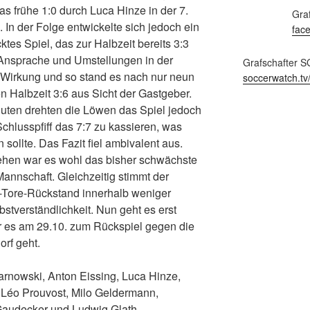
as frühe 1:0 durch Luca Hinze in der 7.
Gra
 In der Folge entwickelte sich jedoch ein
fac
ktes Spiel, das zur Halbzeit bereits 3:3
Ansprache und Umstellungen in der
Grafschafter S
e Wirkung und so stand es nach nur neun
soccerwatch.tv
n Halbzeit 3:6 aus Sicht der Gastgeber.
nuten drehten die Löwen das Spiel jedoch
Schlusspfiff das 7:7 zu kassieren, was
sollte. Das Fazit fiel ambivalent aus.
ehen war es wohl das bisher schwächste
Mannschaft. Gleichzeitig stimmt der
-Tore-Rückstand innerhalb weniger
bstverständlichkeit. Nun geht es erst
or es am 29.10. zum Rückspiel gegen die
rf geht.
arnowski, Anton Eissing, Luca Hinze,
, Léo Prouvost, Milo Geldermann,
Gaudecker und Ludwig Glath.