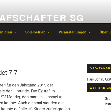
AFSCHAFTER SG
in der Gemeinde Grafschaft
unioren
Spielbetrieb
Veranstaltungen
Über u
GSG-FANSH
det 7:7
Fan-Schal, GS
nen für den Jahrgang 2015 der
WEITERE G
le der Hinrunde. Die E2 traf im
 SV Mendig, den man im Hinspiel in
Graf
en konnte. Auch diesmal standen die
ins
 konnte auf alle 12 Kinder zurückgreifen