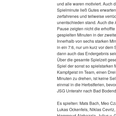
und alle waren motiviert. Auch d
Spielminute ließ Gutes erwarten.
zerfahrenes und teilweise verrüc
unentschieden stand. Auch die 
Pause zeigten nicht die erhofft
gespielten Minuten in der zweite
Innerhalb von sechs starken Mi
in ein 7:6, nur um kurz vor dem 
dann auch das Endergebnis sein 
Über die gesamte Spielzeit ges
Spiel der sonst so spielstarken 
Kampfgeist im Team, einen Drei
Minuten zu drehen, ist keine Sel
einmal in die Herbstferien, bev
JSG Unterahr nach Bad Bodendo
Es spielten: Mats Bach, Meo Cz
Lukas Ockenfels, Niklas Cevriz
Hammoud Alghazala, Julius v. 