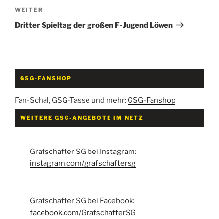
Nächster
WEITER
Beitrag
Dritter Spieltag der großen F-Jugend Löwen
GSG-FANSHOP
Fan-Schal, GSG-Tasse und mehr:
GSG-Fanshop
WEITERE GSG-ANGEBOTE IM NETZ
Grafschafter SG bei Instagram:
instagram.com/grafschaftersg
Grafschafter SG bei Facebook:
facebook.com/GrafschafterSG