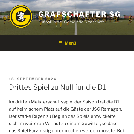
Zum
Inhalt
GRAFSCHAFTER SG
springen
Fußball in der Gemeinde Grafschaft
Menü
VERÖFFENTLICHT
18. SEPTEMBER 2024
AM
Drittes Spiel zu Null für die D1
Im dritten Meisterschaftsspiel der Saison traf die D1
auf heimischem Platz auf die Gäste der JSG Remagen.
Der starke Regen zu Beginn des Spiels entwickelte
sich im weiteren Verlauf zu einem Gewitter, so dass
das Spiel kurzfristig unterbrochen werden musste. Bei