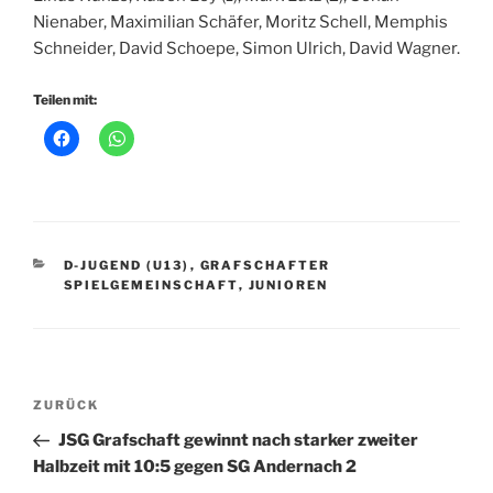
Nienaber, Maximilian Schäfer, Moritz Schell, Memphis
Schneider, David Schoepe, Simon Ulrich, David Wagner.
Teilen mit:
KATEGORIEN
D-JUGEND (U13)
,
GRAFSCHAFTER
SPIELGEMEINSCHAFT
,
JUNIOREN
Beitragsnavigation
Vorheriger
ZURÜCK
Beitrag
JSG Grafschaft gewinnt nach starker zweiter
Halbzeit mit 10:5 gegen SG Andernach 2