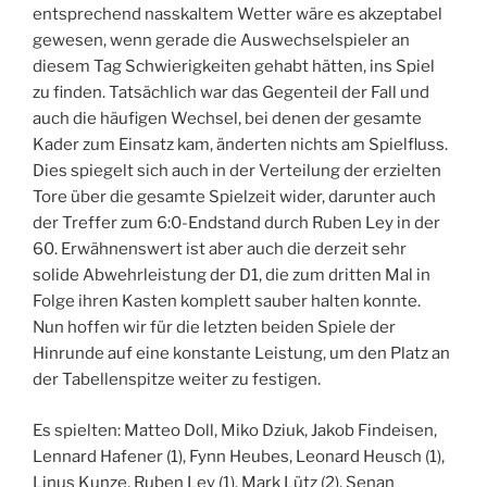
entsprechend nasskaltem Wetter wäre es akzeptabel
gewesen, wenn gerade die Auswechselspieler an
diesem Tag Schwierigkeiten gehabt hätten, ins Spiel
zu finden. Tatsächlich war das Gegenteil der Fall und
auch die häufigen Wechsel, bei denen der gesamte
Kader zum Einsatz kam, änderten nichts am Spielfluss.
Dies spiegelt sich auch in der Verteilung der erzielten
Tore über die gesamte Spielzeit wider, darunter auch
der Treffer zum 6:0-Endstand durch Ruben Ley in der
60. Erwähnenswert ist aber auch die derzeit sehr
solide Abwehrleistung der D1, die zum dritten Mal in
Folge ihren Kasten komplett sauber halten konnte.
Nun hoffen wir für die letzten beiden Spiele der
Hinrunde auf eine konstante Leistung, um den Platz an
der Tabellenspitze weiter zu festigen.
Es spielten: Matteo Doll, Miko Dziuk, Jakob Findeisen,
Lennard Hafener (1), Fynn Heubes, Leonard Heusch (1),
Linus Kunze, Ruben Ley (1), Mark Lütz (2), Senan