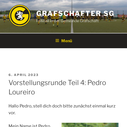
Zum
Inhalt
GRAFSCHAFTER SG
springen
Fußball in der Gemeinde Grafschaft
Menü
VERÖFFENTLICHT
6. APRIL 2023
AM
Vorstellungsrunde Teil 4: Pedro
Loureiro
Hallo Pedro, stell dich doch bitte zunächst einmal kurz
vor.
Mein Name ist Pedro