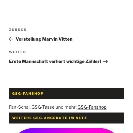
Beitragsnavigation
Vorheriger
ZURÜCK
Beitrag
Vorstellung Marvin Vitten
Nächster
WEITER
Beitrag
Erste Mannschaft verliert wichtige Zähler!
GSG-FANSHOP
Fan-Schal, GSG-Tasse und mehr:
GSG-Fanshop
WEITERE GSG-ANGEBOTE IM NETZ