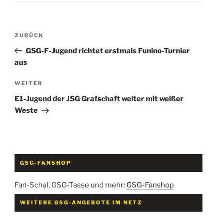
Beitragsnavigation
Vorheriger
ZURÜCK
Beitrag
GSG-F-Jugend richtet erstmals Funino-Turnier
aus
Nächster
WEITER
Beitrag
E1-Jugend der JSG Grafschaft weiter mit weißer
Weste
GSG-FANSHOP
Fan-Schal, GSG-Tasse und mehr:
GSG-Fanshop
WEITERE GSG-ANGEBOTE IM NETZ