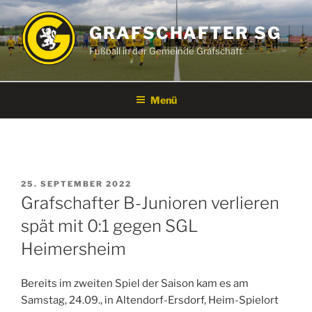
Zum
Inhalt
GRAFSCHAFTER SG
springen
Fußball in der Gemeinde Grafschaft
Menü
VERÖFFENTLICHT
25. SEPTEMBER 2022
AM
Grafschafter B-Junioren verlieren
spät mit 0:1 gegen SGL
Heimersheim
Bereits im zweiten Spiel der Saison kam es am
Samstag, 24.09., in Altendorf-Ersdorf, Heim-Spielort