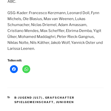
ABC.
GSG-Kader: Francesco Kerzmann, Leonard Doll, Fynn
Michels, Ole Blasius, Max van Weenen, Lukas
Schumacher, Niclas Driemel, Adam Amassam,
Cristiano Mendes, Max Scheffler, Ebrima Demba, Yigit
Ülker, Mohamed Maddaghri, Peter Rieck-Gangnus,
Niklas Nolte, Nils Käther, Jakob Wolf, Yannick Oster und
Larissa Leenen.
Teilen mit:
KATEGORIEN
B-JUGEND (U17)
,
GRAFSCHAFTER
SPIELGEMEINSCHAFT
,
JUNIOREN