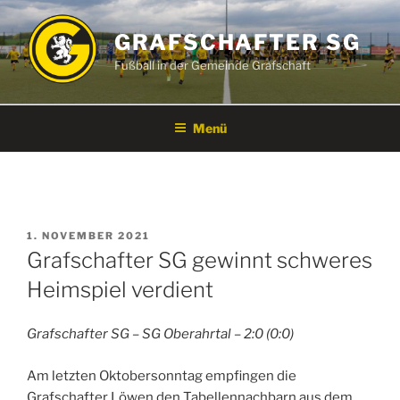
Zum
Inhalt
GRAFSCHAFTER SG
springen
Fußball in der Gemeinde Grafschaft
Menü
VERÖFFENTLICHT
1. NOVEMBER 2021
AM
Grafschafter SG gewinnt schweres
Heimspiel verdient
Grafschafter SG – SG Oberahrtal – 2:0 (0:0)
Am letzten Oktobersonntag empfingen die
Grafschafter Löwen den Tabellennachbarn aus dem