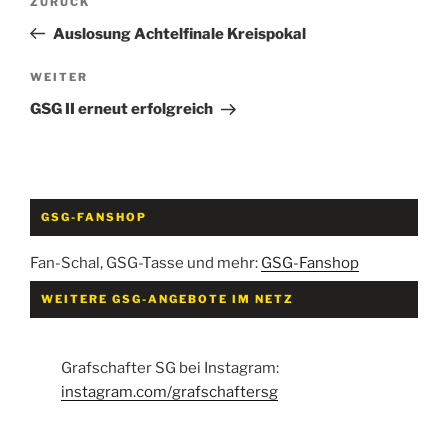
Vorheriger
ZURÜCK
Beitrag
Auslosung Achtelfinale Kreispokal
Nächster
WEITER
Beitrag
GSG II erneut erfolgreich
GSG-FANSHOP
Fan-Schal, GSG-Tasse und mehr:
GSG-Fanshop
WEITERE GSG-ANGEBOTE IM NETZ
Grafschafter SG bei Instagram:
instagram.com/grafschaftersg