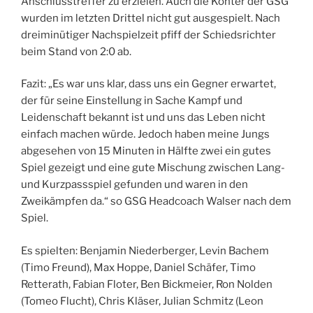
Anschlusstreffer zu erzielen. Auch die Konter der GSG
wurden im letzten Drittel nicht gut ausgespielt. Nach
dreiminütiger Nachspielzeit pfiff der Schiedsrichter
beim Stand von 2:0 ab.
Fazit: „Es war uns klar, dass uns ein Gegner erwartet,
der für seine Einstellung in Sache Kampf und
Leidenschaft bekannt ist und uns das Leben nicht
einfach machen würde. Jedoch haben meine Jungs
abgesehen von 15 Minuten in Hälfte zwei ein gutes
Spiel gezeigt und eine gute Mischung zwischen Lang-
und Kurzpassspiel gefunden und waren in den
Zweikämpfen da.“ so GSG Headcoach Walser nach dem
Spiel.
Es spielten: Benjamin Niederberger, Levin Bachem
(Timo Freund), Max Hoppe, Daniel Schäfer, Timo
Retterath, Fabian Floter, Ben Bickmeier, Ron Nolden
(Tomeo Flucht), Chris Kläser, Julian Schmitz (Leon