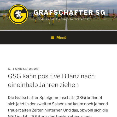
Zum
Inhalt
GRAFSCHAFTER SG
springen
Fußball in der Gemeinde Grafschaft
Menü
VERÖFFENTLICHT
6. JANUAR 2020
AM
GSG kann positive Bilanz nach
eineinhalb Jahren ziehen
Die Grafschafter Spielgemeinschaft (GSG) befindet
sich jetzt in der zweiten Saison und kaum noch jemand
trauert alten Zeiten hinterher. Und das, obwohl sich die
GSG im Jahr 2018 aus den beiden ehemaligen