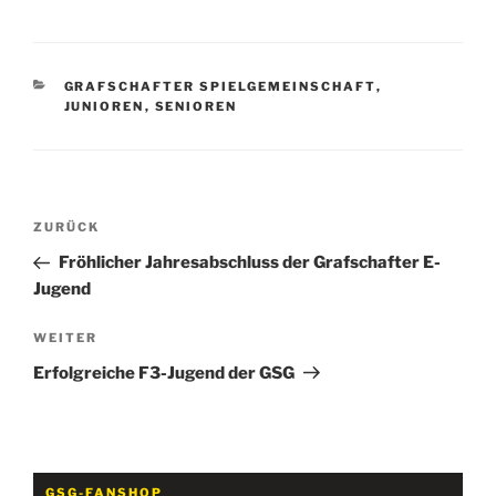
KATEGORIEN
GRAFSCHAFTER SPIELGEMEINSCHAFT
,
JUNIOREN
,
SENIOREN
Beitragsnavigation
Vorheriger
ZURÜCK
Beitrag
Fröhlicher Jahresabschluss der Grafschafter E-
Jugend
Nächster
WEITER
Beitrag
Erfolgreiche F3-Jugend der GSG
GSG-FANSHOP