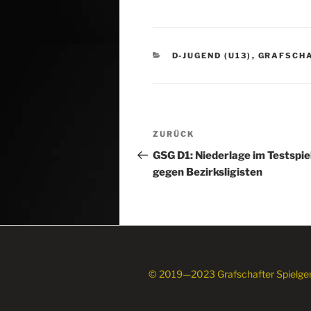
KATEGORIEN
D-JUGEND (U13)
,
GRAFSCHA
Beitragsnavigation
Vorheriger
ZURÜCK
Beitrag
GSG D1: Niederlage im Testspie
gegen Bezirksligisten
© 2019—2023 Grafschafter Spielge