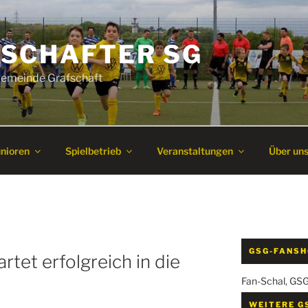
SCHAFTER SG
 Gemeinde Grafschaft
unioren
Spielbetrieb
Veranstaltungen
Über un
GSG-FANS
tet erfolgreich in die
Fan-Schal, GS
WEITERE G