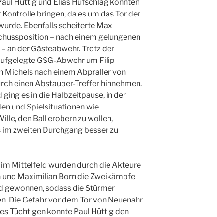
aul Hüttig und Elias Hufschlag konnten
r Kontrolle bringen, da es um das Tor der
wurde. Ebenfalls scheiterte Max
 Schussposition – nach einem gelungenen
l – an der Gästeabwehr. Trotz der
 aufgelegte GSG-Abwehr um Filip
nn Michels nach einem Abpraller von
durch einen Abstauber-Treffer hinnehmen.
ing es in die Halbzeitpause, in der
en und Spielsituationen wie
ille, den Ball erobern zu wollen,
 im zweiten Durchgang besser zu
im Mittelfeld wurden durch die Akteure
h und Maximilian Born die Zweikämpfe
nd gewonnen, sodass die Stürmer
den. Die Gefahr vor dem Tor von Neuenahr
es Tüchtigen konnte Paul Hüttig den