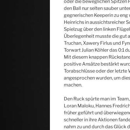
oder die beweglichen Spitzen P
den Ball nur selten sauber unte
gegnerischen Keeperin zu eng 
Heinrichs in aussichtsreicher
Spielzug über den linken Flüge
Überlegenheit musste die gut
Truchan, Xawery Firlus und Fy
Torwart Julian Köhler das 0:1 
Mit diesem knappen Rückstand g
positive Ansätze bestärkt wurd
Torabschlüsse oder der letzte W
angesprochen wurden, um dies
machen.
Den Ruck spürte man im Team, 
Loran Maloku, Hannes Fredric
früher geführt und überwiege
schneller in ihre Aktionen fan
nahm zu und durch das Glück d