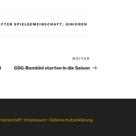
FTER SPIELGEMEINSCHAFT
,
JUNIOREN
WEITER
Nächster
Beitrag
l
GSG-Bambini starten in die Saison
meinschaft •
Impressum
•
Datenschutzerklärung