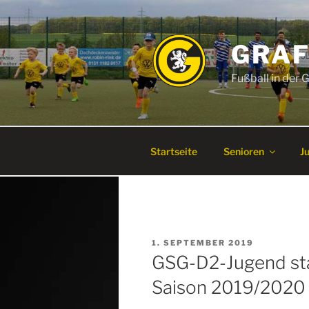
Zum
Inhalt
springen
GRAF
Fußball in der
Startseite
Senioren
J
VERÖFFENTLICHT
1. SEPTEMBER 2019
AM
GSG-D2-Jugend star
Saison 2019/2020