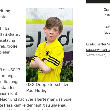
Graf
eitung
ins
rste
Gra
t der
fac
t (GSG) an.
nsetzung
Grafschafter S
lfeldgröße
soccerwatch.t
pieler
Vettelhoven)
 des SC 13
h anfangs
r die Jungs
GSG-Doppeltorschütze
t standen
Paul Hüttig.
nnen nicht
 Nach und nach verlagerte man das Spiel
tzte Pass kam leider häufig zu ungenau