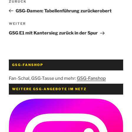
Vorheriger
ZURÜCK
Beitrag
GSG-Damen: Tabellenführung zurückerobert
Nächster
WEITER
Beitrag
GSG E1 mit Kantersieg zurück in der Spur
GSG-FANSHOP
Fan-Schal, GSG-Tasse und mehr:
GSG-Fanshop
WEITERE GSG-ANGEBOTE IM NETZ