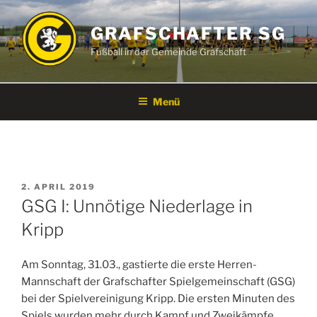
Zum
Inhalt
GRAFSCHAFTER SG
springen
Fußball in der Gemeinde Grafschaft
Menü
VERÖFFENTLICHT
2. APRIL 2019
AM
GSG I: Unnötige Niederlage in
Kripp
Am Sonntag, 31.03., gastierte die erste Herren-
Mannschaft der Grafschafter Spielgemeinschaft (GSG)
bei der Spielvereinigung Kripp. Die ersten Minuten des
Spiels wurden mehr durch Kampf und Zweikämpfe