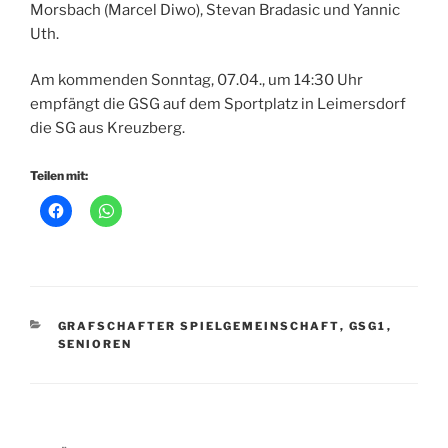
Morsbach (Marcel Diwo), Stevan Bradasic und Yannic
Uth.
Am kommenden Sonntag, 07.04., um 14:30 Uhr
empfängt die GSG auf dem Sportplatz in Leimersdorf
die SG aus Kreuzberg.
Teilen mit:
KATEGORIEN
GRAFSCHAFTER SPIELGEMEINSCHAFT
,
GSG1
,
SENIOREN
Beitragsnavigation