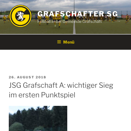
Zum
Inhalt
GRAFSCHAFTER SG
springen
Fußball in der Gemeinde Grafschaft
Menü
VERÖFFENTLICHT
26. AUGUST 2018
AM
JSG Grafschaft A: wichtiger Sieg
im ersten Punktspiel