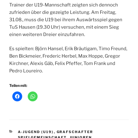
Trainer der U19-Mannschaft zeigten sich dennoch
zufrieden über die gezeigte Leistung. Am Freitag,
31.08., muss die U19 bei ihrem Auswärtsspiel gegen
TuS Hausen (19.30 Uhr) versuchen, mit einem Sieg
einen weiteren Dreier einzufahren.
Es spielten: Björn Hansel, Erik Bräutigam, Timo Freund,
Ben Bickmeier, Frederic Herbel, Max Hoppe, Gregor
Kirchner, Alexis Gäb, Felix Pfeffer, Tom Frank und
Pedro Loureiro.
Teilen mit:
KATEGORIEN
A-JUGEND (U19)
,
GRAFSCHAFTER
SPIELGEMEINSCHAFT
,
JUNIOREN