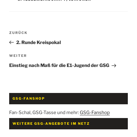
Beitragsnavigation
Vorheriger
ZURÜCK
Beitrag
2. Runde Kreispokal
Nächster
WEITER
Beitrag
Einstieg nach Maß für die E1-Jugend der GSG
GSG-FANSHOP
Fan-Schal, GSG-Tasse und mehr:
GSG-Fanshop
WEITERE GSG-ANGEBOTE IM NETZ