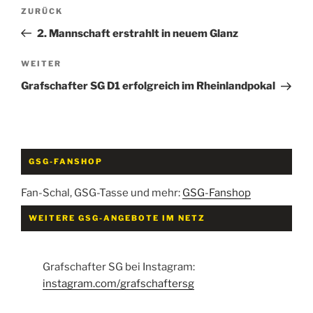
Beitragsnavigation
Vorheriger
ZURÜCK
Beitrag
2. Mannschaft erstrahlt in neuem Glanz
Nächster
WEITER
Beitrag
Grafschafter SG D1 erfolgreich im Rheinlandpokal
GSG-FANSHOP
Fan-Schal, GSG-Tasse und mehr:
GSG-Fanshop
WEITERE GSG-ANGEBOTE IM NETZ
Grafschafter SG bei Instagram:
instagram.com/grafschaftersg