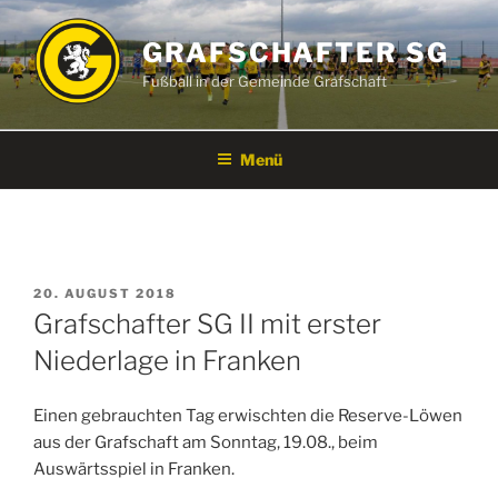
Zum
Inhalt
GRAFSCHAFTER SG
springen
Fußball in der Gemeinde Grafschaft
Menü
VERÖFFENTLICHT
20. AUGUST 2018
AM
Grafschafter SG II mit erster
Niederlage in Franken
Einen gebrauchten Tag erwischten die Reserve-Löwen
aus der Grafschaft am Sonntag, 19.08., beim
Auswärtsspiel in Franken.