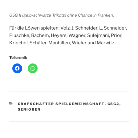
GSG II (gelb-schwarze Trikots) ohne Chance in Franken.
Für die Löwen spielten: Volz, J. Schneider, L. Schneider,
Pluschke, Bachem, Heyers, Wagner, Sulejmani, Prior,
Kriechel, Schäfer, Manhillen, Wieler und Marwitz.
Teilen mit:
KATEGORIEN
GRAFSCHAFTER SPIELGEMEINSCHAFT
,
GSG2
,
SENIOREN