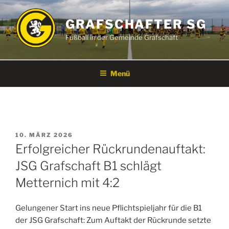
Zum
Inhalt
GRAFSCHAFTER SG
springen
Fußball in der Gemeinde Grafschaft
Menü
VERÖFFENTLICHT
10. MÄRZ 2026
AM
Erfolgreicher Rückrundenauftakt:
JSG Grafschaft B1 schlägt
Metternich mit 4:2
Gelungener Start ins neue Pflichtspieljahr für die B1
der JSG Grafschaft: Zum Auftakt der Rückrunde setzte