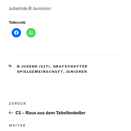
Jubelnde B-Junioren
Teilen mit:
KATEGORIEN
B-JUGEND (U17)
,
GRAFSCHAFTER
SPIELGEMEINSCHAFT
,
JUNIOREN
Beitragsnavigation
Vorheriger
ZURÜCK
Beitrag
C1 – Raus aus dem Tabellenkeller
Nächster
WEITER