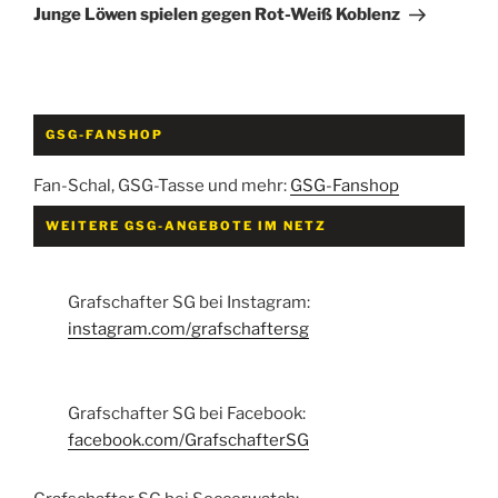
Beitrag
Junge Löwen spielen gegen Rot-Weiß Koblenz
GSG-FANSHOP
Fan-Schal, GSG-Tasse und mehr:
GSG-Fanshop
WEITERE GSG-ANGEBOTE IM NETZ
Grafschafter SG bei Instagram:
instagram.com/grafschaftersg
Grafschafter SG bei Facebook:
facebook.com/GrafschafterSG