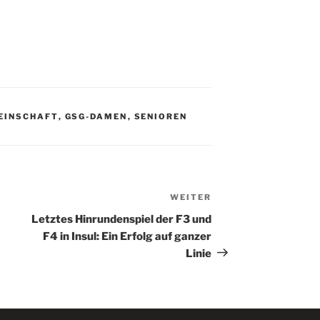
EINSCHAFT
,
GSG-DAMEN
,
SENIOREN
WEITER
Nächster
Beitrag
Letztes Hinrundenspiel der F3 und
F4 in Insul: Ein Erfolg auf ganzer
Linie