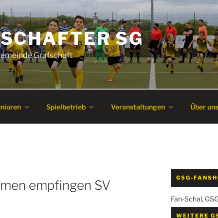
SCHAFTER SG
 Gemeinde Grafschaft
unioren
Spielbetrieb
Veranstaltungen
Über un
GSG-FANS
amen empfingen SV
Fan-Schal, GS
WEITERE G