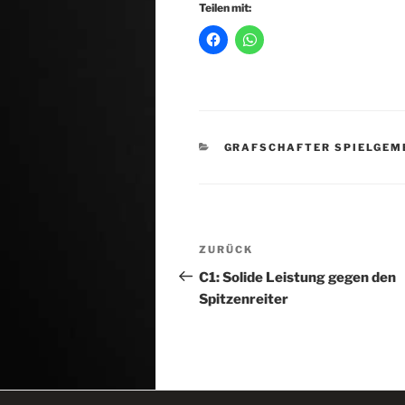
Teilen mit:
KATEGORIEN
GRAFSCHAFTER SPIELGEM
Beitragsnavigation
Vorheriger
ZURÜCK
Beitrag
C1: Solide Leistung gegen den
Spitzenreiter