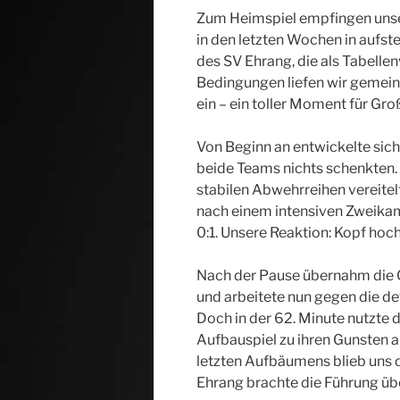
Zum Heimspiel empfingen unse
in den letzten Wochen in aufs
des SV Ehrang, die als Tabellen
Bedingungen liefen wir gemein
ein – ein toller Moment für Gro
Von Beginn an entwickelte sich
beide Teams nichts schenkten.
stabilen Abwehrreihen vereitel
nach einem intensiven Zweika
0:1. Unsere Reaktion: Kopf ho
Nach der Pause übernahm die 
und arbeitete nun gegen die d
Doch in der 62. Minute nutzte 
Aufbauspiel zu ihren Gunsten au
letzten Aufbäumens blieb uns d
Ehrang brachte die Führung über