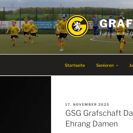
Zum
Inhalt
springen
GRAF
Fußball in der
Startseite
Senioren
J
VERÖFFENTLICHT
17. NOVEMBER 2025
AM
GSG Grafschaft D
Ehrang Damen