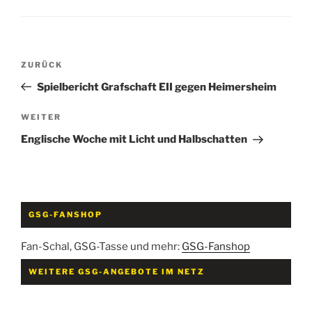
Beitragsnavigation
Vorheriger
ZURÜCK
Beitrag
Spielbericht Grafschaft EII gegen Heimersheim
Nächster
WEITER
Beitrag
Englische Woche mit Licht und Halbschatten
GSG-FANSHOP
Fan-Schal, GSG-Tasse und mehr:
GSG-Fanshop
WEITERE GSG-ANGEBOTE IM NETZ