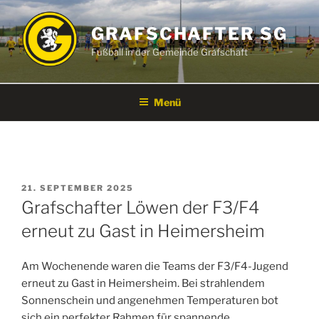
Zum
Inhalt
GRAFSCHAFTER SG
springen
Fußball in der Gemeinde Grafschaft
Menü
VERÖFFENTLICHT
21. SEPTEMBER 2025
AM
Grafschafter Löwen der F3/F4
erneut zu Gast in Heimersheim
Am Wochenende waren die Teams der F3/F4-Jugend
erneut zu Gast in Heimersheim. Bei strahlendem
Sonnenschein und angenehmen Temperaturen bot
sich ein perfekter Rahmen für spannende