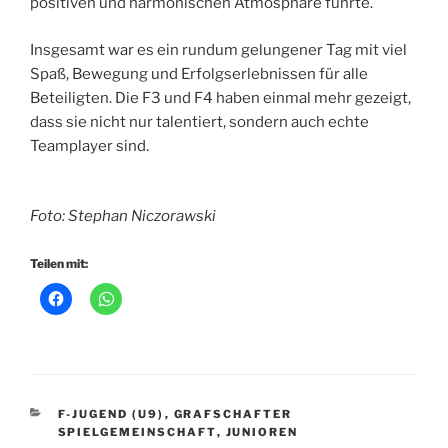
positiven und harmonischen Atmosphäre führte.
Insgesamt war es ein rundum gelungener Tag mit viel
Spaß, Bewegung und Erfolgserlebnissen für alle
Beteiligten. Die F3 und F4 haben einmal mehr gezeigt,
dass sie nicht nur talentiert, sondern auch echte
Teamplayer sind.
Foto: Stephan Niczorawski
Teilen mit:
KATEGORIEN
F-JUGEND (U9)
,
GRAFSCHAFTER
SPIELGEMEINSCHAFT
,
JUNIOREN