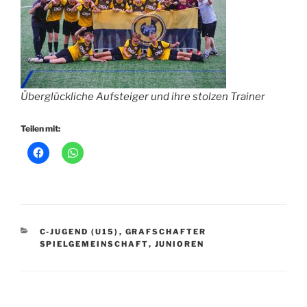
Überglückliche Aufsteiger und ihre stolzen Trainer
Teilen mit:
KATEGORIEN
C-JUGEND (U15)
,
GRAFSCHAFTER
SPIELGEMEINSCHAFT
,
JUNIOREN