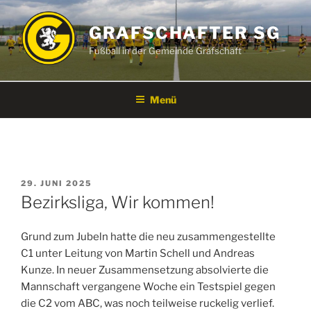
Zum
Inhalt
GRAFSCHAFTER SG
springen
Fußball in der Gemeinde Grafschaft
Menü
VERÖFFENTLICHT
29. JUNI 2025
AM
Bezirksliga, Wir kommen!
Grund zum Jubeln hatte die neu zusammengestellte
C1 unter Leitung von Martin Schell und Andreas
Kunze. In neuer Zusammensetzung absolvierte die
Mannschaft vergangene Woche ein Testspiel gegen
die C2 vom ABC, was noch teilweise ruckelig verlief.