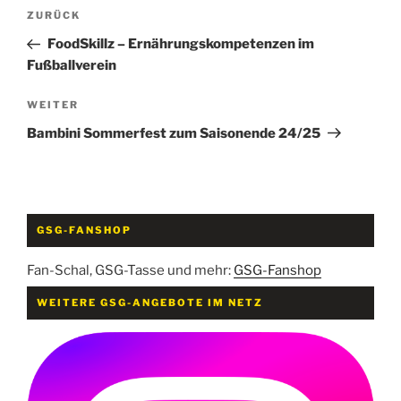
Beitragsnavigation
Vorheriger
ZURÜCK
Beitrag
FoodSkillz – Ernährungskompetenzen im
Fußballverein
Nächster
WEITER
Beitrag
Bambini Sommerfest zum Saisonende 24/25
GSG-FANSHOP
Fan-Schal, GSG-Tasse und mehr:
GSG-Fanshop
WEITERE GSG-ANGEBOTE IM NETZ