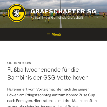
Zum
Inhalt
GRAFSCHAFTER SG
springen
Fußball in der Gemeinde Grafschaft
Menü
VERÖFFENTLICHT
10. JUNI 2025
AM
Fußballwochenende für die
Bambinis der GSG Vettelhoven
Regeneriert vom Vortag machten sich die jungen
Löwen am Pfingstsonntag auf zum Konrad Zuse Cup
nach Remagen. Hier traten sie mit drei Mannschaften
an und absolvierten insgesamt acht Spiele.