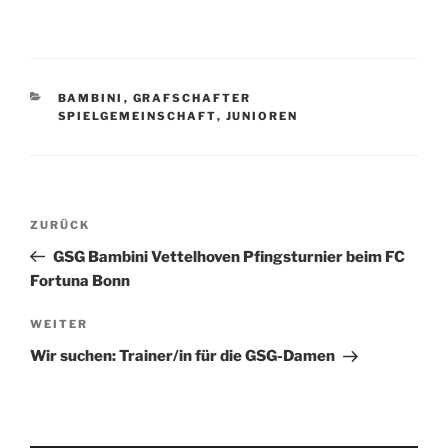
KATEGORIEN
BAMBINI
,
GRAFSCHAFTER
SPIELGEMEINSCHAFT
,
JUNIOREN
Beitragsnavigation
Vorheriger
ZURÜCK
Beitrag
GSG Bambini Vettelhoven Pfingsturnier beim FC
Fortuna Bonn
Nächster
WEITER
Beitrag
Wir suchen: Trainer/in für die GSG-Damen