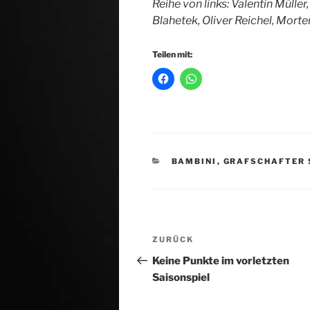
Reihe von links: Valentin Müller
Blahetek, Oliver Reichel, Morte
Teilen mit:
KATEGORIEN
BAMBINI
,
GRAFSCHAFTER 
Beitragsnavigation
Vorheriger
ZURÜCK
Beitrag
Keine Punkte im vorletzten
Saisonspiel