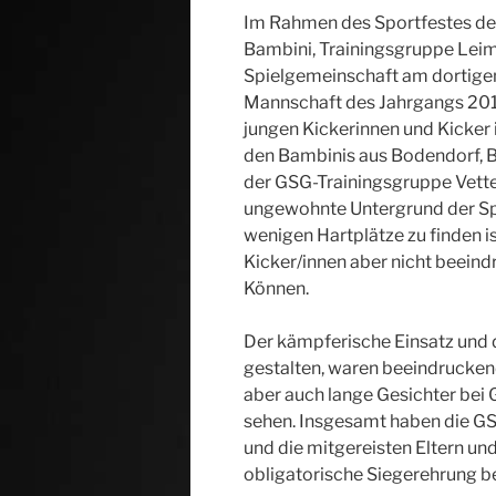
Im Rahmen des Sportfestes de
Bambini, Trainingsgruppe Leim
Spielgemeinschaft am dortigen B
Mannschaft des Jahrgangs 201
jungen Kickerinnen und Kicker 
den Bambinis aus Bodendorf, B
der GSG-Trainingsgruppe Vette
ungewohnte Untergrund der Spie
wenigen Hartplätze zu finden is
Kicker/innen aber nicht beeindr
Können.
Der kämpferische Einsatz und de
gestalten, waren beeindruckend
aber auch lange Gesichter bei 
sehen. Insgesamt haben die GS
und die mitgereisten Eltern un
obligatorische Siegerehrung b