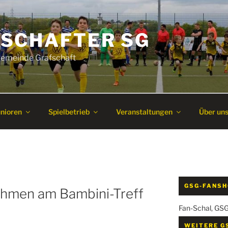
SCHAFTER SG
 Gemeinde Grafschaft
unioren
Spielbetrieb
Veranstaltungen
Über un
GSG-FANS
hmen am Bambini-Treff
Fan-Schal, GS
WEITERE G