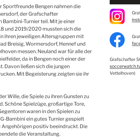
r Sportfreunde Bengen nahmen die
Graf
ersdorf, der Grafschafter
ins
ambini-Turnier teil. Mit je einer
8 und 2019/2020 mussten sich die
in ihren jeweiligen Altersgruppen mit
Gra
fac
ad Breisig, Wormersdorf, Hennef und
lhoven messen. Neuland war für alle der
lfelder, da in Bengen noch einer der
Grafschafter S
soccerwatch.t
t. Davon ließen sich die jungen
Vettelhoven)
ucken. Mit Begeisterung zeigten sie ihr
r Wille, die Spiele zu ihren Gunsten zu
. Schöne Spielzüge, großartige Tore,
Gegentoren waren in den Spielen zu
G-Bambini ein gutes Turnier gespielt
d Angehörigen positiv beeindruckt. Die
eendete die Veranstaltung.