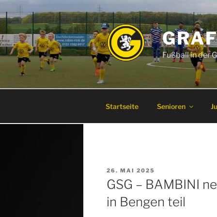
Zum
Inhalt
springen
GRAF
Fußball in der
Startseite
Senioren
J
VERÖFFENTLICHT
26. MAI 2025
AM
GSG – BAMBINI ne
in Bengen teil