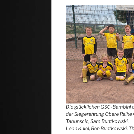
Die glücklichen GSG-Bambini 
der Siegerehrung Obere Reihe v
Tabunscic, Sam Buntkowski,
Leon Kniel, Ben Buntkowski, T