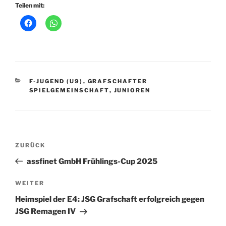
Teilen mit:
KATEGORIEN
F-JUGEND (U9)
,
GRAFSCHAFTER
SPIELGEMEINSCHAFT
,
JUNIOREN
Beitragsnavigation
Vorheriger
ZURÜCK
Beitrag
assfinet GmbH Frühlings-Cup 2025
Nächster
WEITER
Beitrag
Heimspiel der E4: JSG Grafschaft erfolgreich gegen
JSG Remagen IV