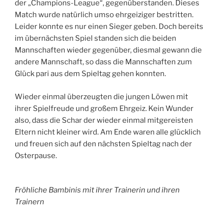
der „Champions-League“, gegenüberstanden. Dieses
Match wurde natürlich umso ehrgeiziger bestritten.
Leider konnte es nur einen Sieger geben. Doch bereits
im übernächsten Spiel standen sich die beiden
Mannschaften wieder gegenüber, diesmal gewann die
andere Mannschaft, so dass die Mannschaften zum
Glück pari aus dem Spieltag gehen konnten.
Wieder einmal überzeugten die jungen Löwen mit
ihrer Spielfreude und großem Ehrgeiz. Kein Wunder
also, dass die Schar der wieder einmal mitgereisten
Eltern nicht kleiner wird. Am Ende waren alle glücklich
und freuen sich auf den nächsten Spieltag nach der
Osterpause.
Fröhliche Bambinis mit ihrer Trainerin und ihren
Trainern