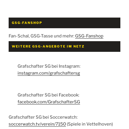
GSG-FANSHOP
Fan-Schal, GSG-Tasse und mehr:
GSG-Fanshop
WEITERE GSG-ANGEBOTE IM NETZ
Grafschafter SG bei Instagram:
instagram.com/grafschaftersg
Grafschafter SG bei Facebook:
facebook.com/GrafschafterSG
Grafschafter SG bei Soccerwatch:
soccerwatch.tv/verein/7150
(Spiele in Vettelhoven)