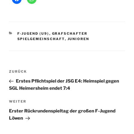
KATEGORIEN
F-JUGEND (U9)
,
GRAFSCHAFTER
SPIELGEMEINSCHAFT
,
JUNIOREN
Beitragsnavigation
Vorheriger
ZURÜCK
Beitrag
Erstes Pflichtspiel der JSG E4: Heimspiel gegen
SGL Heimersheim endet 7:4
Nächster
WEITER
Beitrag
Erster Rückrundenspieltag der großen F-Jugend
Löwen