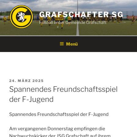
Zum
Inhalt
GRAFSCHAFTER SG
springen
Fußball in der Gemeinde Grafschaft
Menü
VERÖFFENTLICHT
24. MÄRZ 2025
AM
Spannendes Freundschaftsspiel
der F-Jugend
Spannendes Freundschaftsspiel der F-Jugend
Am vergangenen Donnerstag empfingen die
Nachwuchskicker der JSG Grafschaft auf ihrem