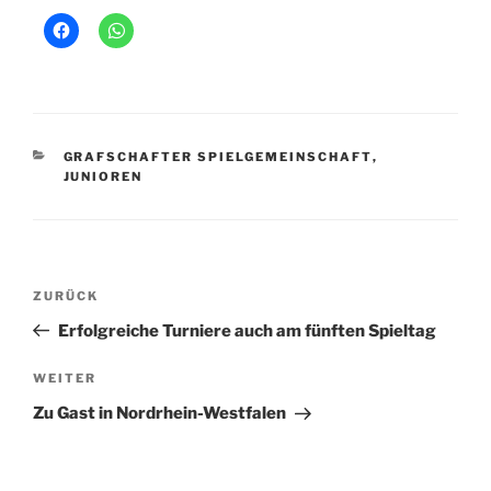
KATEGORIEN
GRAFSCHAFTER SPIELGEMEINSCHAFT
,
JUNIOREN
Beitragsnavigation
Vorheriger
ZURÜCK
Beitrag
Erfolgreiche Turniere auch am fünften Spieltag
Nächster
WEITER
Beitrag
Zu Gast in Nordrhein-Westfalen