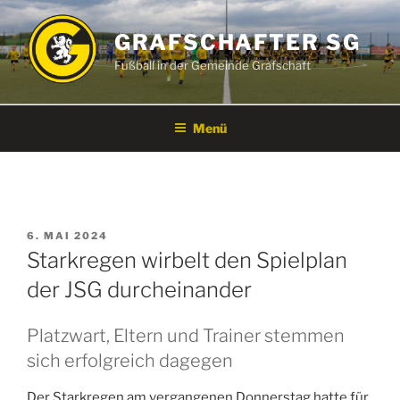
Zum
Inhalt
GRAFSCHAFTER SG
springen
Fußball in der Gemeinde Grafschaft
Menü
VERÖFFENTLICHT
6. MAI 2024
AM
Starkregen wirbelt den Spielplan
der JSG durcheinander
Platzwart, Eltern und Trainer stemmen
sich erfolgreich dagegen
Der Starkregen am vergangenen Donnerstag hatte für