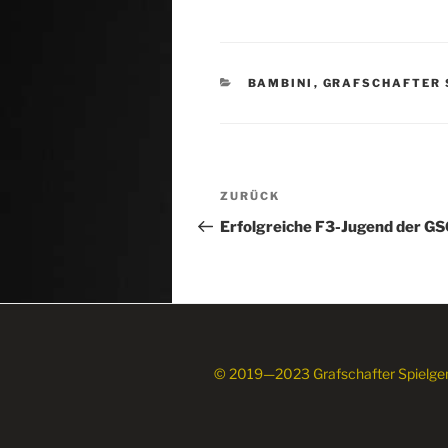
KATEGORIEN
BAMBINI
,
GRAFSCHAFTER 
Beitragsnavigation
Vorheriger
ZURÜCK
Beitrag
Erfolgreiche F3-Jugend der G
© 2019—2023 Grafschafter Spielge