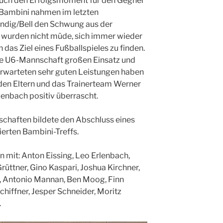
auch den Erfolgsmoment für den Gegner
-Bambini nahmen im letzten
ndig/Bell den Schwung aus der
 wurden nicht müde, sich immer wieder
das Ziel eines Fußballspieles zu finden.
e U6-Mannschaft großen Einsatz und
 erwarteten sehr guten Leistungen haben
nden Eltern und das Trainerteam Werner
nbach positiv überrascht.
schaften bildete den Abschluss eines
ierten Bambini-Treffs.
 mit: Anton Eissing, Leo Erlenbach,
Grüttner, Gino Kaspari, Joshua Kirchner,
, Antonio Mannan, Ben Moog, Finn
Schiffner, Jesper Schneider, Moritz
.