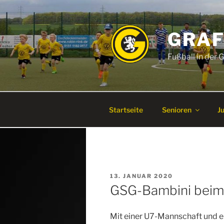
Zum
Inhalt
springen
GRAF
Fußball in der
Startseite
Senioren
J
VERÖFFENTLICHT
13. JANUAR 2020
AM
GSG-Bambini beim
Mit einer U7-Mannschaft und e