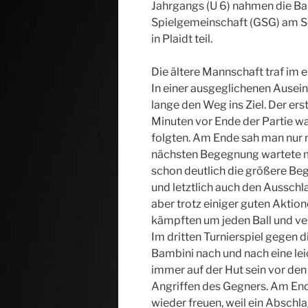
Jahrgangs (U 6) nahmen die Ba
Spielgemeinschaft (GSG) am So
in Plaidt teil.
Die ältere Mannschaft traf im 
In einer ausgeglichenen Ause
lange den Weg ins Ziel. Der er
Minuten vor Ende der Partie wa
folgten. Am Ende sah man nur 
nächsten Begegnung wartete m
schon deutlich die größere Beg
und letztlich auch den Ausschl
aber trotz einiger guten Aktio
kämpften um jeden Ball und ver
Im dritten Turnierspiel gegen d
Bambini nach und nach eine le
immer auf der Hut sein vor de
Angriffen des Gegners. Am En
wieder freuen, weil ein Abschl