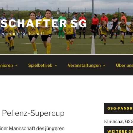
SCHAFTER SG
 Gemeinde Grafschaft
unioren
Spielbetrieb
Veranstaltungen
Über un
GSG-FANS
 Pellenz-Supercup
Fan-Schal, GS
iner Mannschaft des jüngeren
WEITERE G