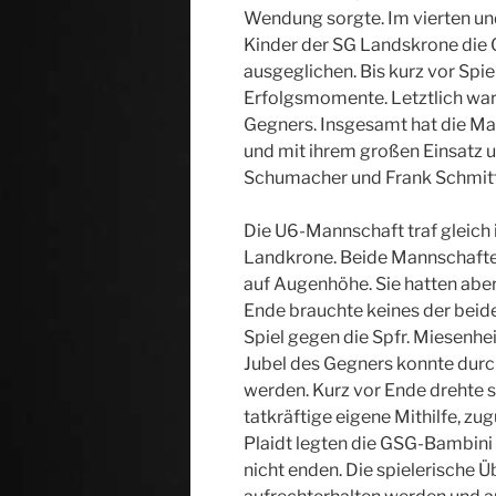
Wendung sorgte. Im vierten und
Kinder der SG Landskrone die
ausgeglichen. Bis kurz vor Spi
Erfolgsmomente. Letztlich war 
Gegners. Insgesamt hat die Ma
und mit ihrem großen Einsatz u
Schumacher und Frank Schmitt a
Die U6-Mannschaft traf gleich i
Landkrone. Beide Mannschaften 
auf Augenhöhe. Sie hatten abe
Ende brauchte keines der beide
Spiel gegen die Spfr. Miesenhei
Jubel des Gegners konnte durch
werden. Kurz vor Ende drehte s
tatkräftige eigene Mithilfe, z
Plaidt legten die GSG-Bambini 
nicht enden. Die spielerische 