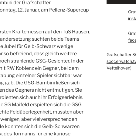
mbini der Grafschafter
nntag, 12. Januar, am Pellenz-Supercup
Graf
ins
ersten Kräftemessen auf den TuS Hausen.
Gra
inandersetzung suchten beide Teams
fac
ste Jubel für Gelb-Schwarz wenige
r so befreiend, dass gleich weitere
Grafschafter S
noch strahlende GSG-Gesichter. In der
soccerwatch.t
it RW Koblenz ein Gegner, bei dem
Vettelhoven)
abung einzelner Spieler sichtbar war
ag gab. Die GSG-Bambini ließen sich
nen des Gegners nicht entmutigen. Sie
dienten sich auch ihr Erfolgserlebnis.
ie SG Maifeld erspielten sich die GSG-
ichte Feldüberlegenheit, mussten aber
n wenigen, aber vielversprechenden
de konnten sich die Gelb-Schwarzen
ag des Tormanns für eine kuriose