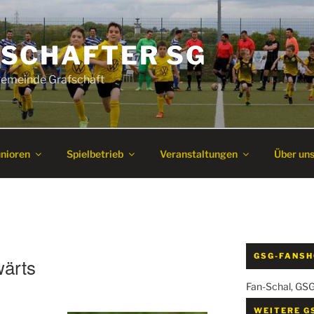
SCHAFTER SG
 Gemeinde Grafschaft
unioren
Spielbetrieb
Veranstaltungen
Über un
GSG-FANS
wärts
Fan-Schal, GS
WEITERE G