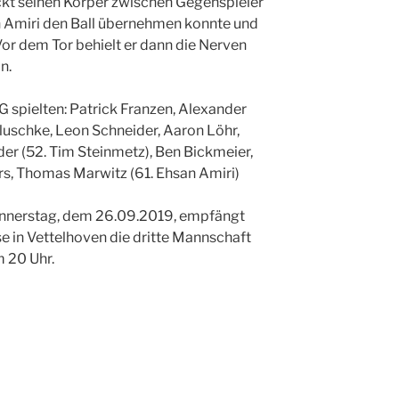
kt seinen Körper zwischen Gegenspieler
an Amiri den Ball übernehmen konnte und
 Vor dem Tor behielt er dann die Nerven
n.
G spielten: Patrick Franzen, Alexander
 Pluschke, Leon Schneider, Aaron Löhr,
r (52. Tim Steinmetz), Ben Bickmeier,
rs, Thomas Marwitz (61. Ehsan Amiri)
nerstag, dem 26.09.2019, empfängt
e in Vettelhoven die dritte Mannschaft
m 20 Uhr.