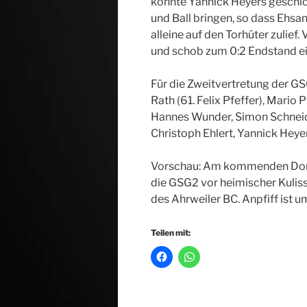
konnte Yannick Heyers geschic
und Ball bringen, so dass Ehs
alleine auf den Torhüter zulief.
und schob zum 0:2 Endstand ei
Für die Zweitvertretung der GS
Rath (61. Felix Pfeffer), Mario
Hannes Wunder, Simon Schneide
Christoph Ehlert, Yannick Heye
Vorschau: Am kommenden Don
die GSG2 vor heimischer Kuliss
des Ahrweiler BC. Anpfiff ist u
Teilen mit: