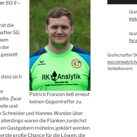
er SG II –
Graf
ins
at die
hafter SG
Gra
inem
fac
n der
gestellt
Grafschafter S
soccerwatch.t
Vettelhoven)
 dass sich
ke
Patrick Franzen ließ erneut
elte. Zwar
keinen Gegentreffer zu.
eile und
on Schneider und Hannes Wunder über
allerdings waren die Flanken zunächst
den Gastgebern mühelos geklärt werden.
e erste große Chance für die Löwen, die