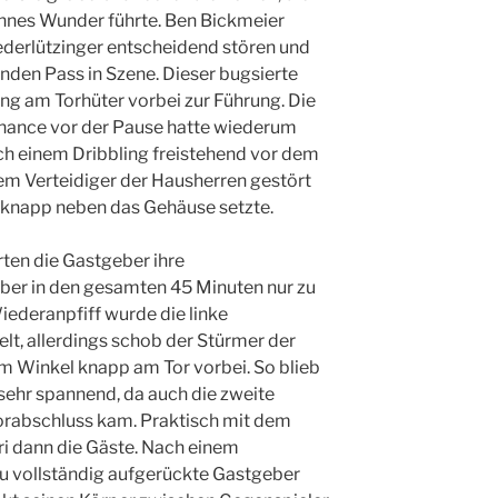
nnes Wunder führte. Ben Bickmeier
ederlützinger entscheidend stören und
nden Pass in Szene. Dieser bugsierte
ung am Torhüter vorbei zur Führung. Die
hance vor der Pause hatte wiederum
h einem Dribbling freistehend vor dem
em Verteidiger der Hausherren gestört
 knapp neben das Gehäuse setzte.
rten die Gastgeber ihre
er in den gesamten 45 Minuten nur zu
ederanpfiff wurde die linke
t, allerdings schob der Stürmer der
m Winkel knapp am Tor vorbei. So blieb
 sehr spannend, da auch die zweite
rabschluss kam. Praktisch mit dem
ri dann die Gäste. Nach einem
u vollständig aufgerückte Gastgeber