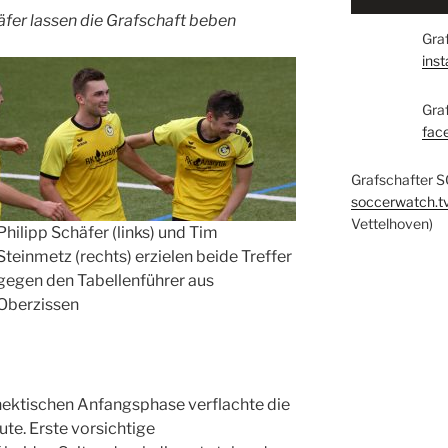
äfer lassen die Grafschaft beben
Graf
ins
Gra
fac
Grafschafter S
soccerwatch.t
Vettelhoven)
Philipp Schäfer (links) und Tim
Steinmetz (rechts) erzielen beide Treffer
gegen den Tabellenführer aus
Oberzissen
ektischen Anfangsphase verflachte die
te. Erste vorsichtige