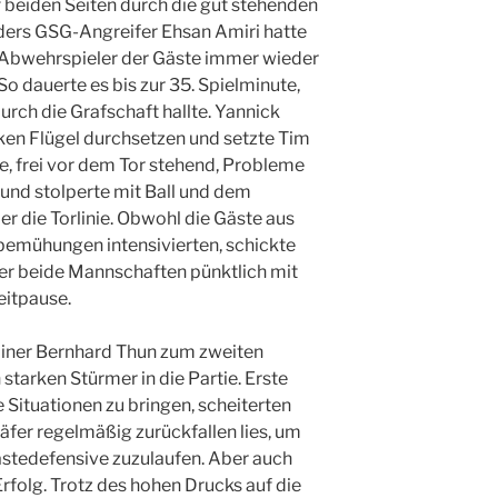
beiden Seiten durch die gut stehenden
ders GSG-Angreifer Ehsan Amiri hatte
 Abwehrspieler der Gäste immer wieder
o dauerte es bis zur 35. Spielminute,
urch die Grafschaft hallte. Yannick
ken Flügel durchsetzen und setzte Tim
te, frei vor dem Tor stehend, Probleme
 und stolperte mit Ball und dem
r die Torlinie. Obwohl die Gäste aus
bemühungen intensivierten, schickte
ler beide Mannschaften pünktlich mit
eitpause.
rainer Bernhard Thun zum zweiten
 starken Stürmer in die Partie. Erste
e Situationen zu bringen, scheiterten
äfer regelmäßig zurückfallen lies, um
ästedefensive zuzulaufen. Aber auch
Erfolg. Trotz des hohen Drucks auf die