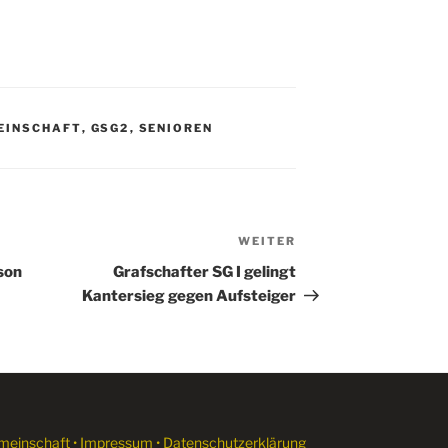
EINSCHAFT
,
GSG2
,
SENIOREN
WEITER
Nächster
Beitrag
son
Grafschafter SG I gelingt
Kantersieg gegen Aufsteiger
meinschaft •
Impressum
•
Datenschutzerklärung