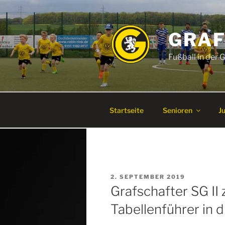
Zum
Inhalt
springen
GRAF
Fußball in der
Startseite
Senioren
J
VERÖFFENTLICHT
2. SEPTEMBER 2019
AM
Grafschafter SG II
Tabellenführer in d