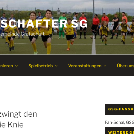
SCHAFTER SG
 Gemeinde Grafschaft
unioren
Spielbetrieb
Veranstaltungen
Über un
GSG-FANS
 zwingt den
Fan-Schal, GS
ie Knie
WEITERE G