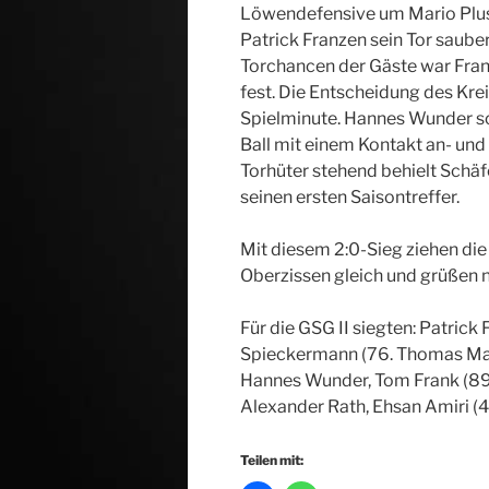
Löwendefensive um Mario Plu
Patrick Franzen sein Tor saube
Torchancen der Gäste war Franz
fest. Die Entscheidung des Kreis
Spielminute. Hannes Wunder sch
Ball mit einem Kontakt an- un
Torhüter stehend behielt Schäf
seinen ersten Saisontreffer.
Mit diesem 2:0-Sieg ziehen di
Oberzissen gleich und grüßen 
Für die GSG II siegten: Patrick
Spieckermann (76. Thomas Marw
Hannes Wunder, Tom Frank (89.
Alexander Rath, Ehsan Amiri (4
Teilen mit: