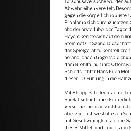
Torschussversuche wurden auf 
Abwehrreihen vereitelt. Beson
gegen die körperlich robusten
Probleme sich durchzusetzen. S
ehe der erste Jubel des Tages d
Heyers konnte sich auf dem lin
Steinmetz in Szene. Dieser hat
das Spielgerät zu kontrollieren
heraneilenden Gegenspieler übe
dem Brohltal nun ihre Offensiv
Schiedsrichter Hans Erich Möl
dieser 1:0-Führung in die Halbz
Mit Philipp Schäfer brachte T
Spielabschnitt einen körperlich
Versuche, ihn in aussichtsreich
aber zumeist, weshalb sich Sch
mit Geschwindigkeit auf die G
dieses Mittel führte nicht zum 