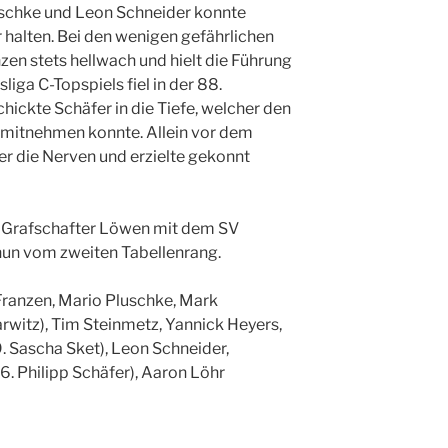
schke und Leon Schneider konnte
r halten. Bei den wenigen gefährlichen
en stets hellwach und hielt die Führung
liga C-Topspiels fiel in der 88.
ickte Schäfer in die Tiefe, welcher den
d mitnehmen konnte. Allein vor dem
er die Nerven und erzielte gekonnt
e Grafschafter Löwen mit dem SV
nun vom zweiten Tabellenrang.
 Franzen, Mario Pluschke, Mark
itz), Tim Steinmetz, Yannick Heyers,
 Sascha Sket), Leon Schneider,
6. Philipp Schäfer), Aaron Löhr