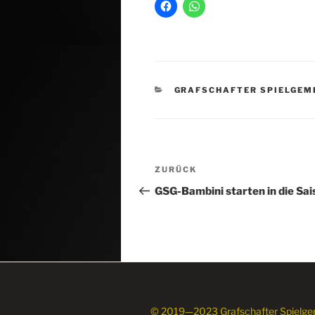
KATEGORIEN
GRAFSCHAFTER SPIELGEM
Beitragsnavigation
Vorheriger
ZURÜCK
Beitrag
GSG-Bambini starten in die Sai
© 2019—2023 Grafschafter Spielge