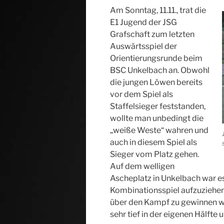
Am Sonntag, 11.11., trat die
E1 Jugend der JSG
Grafschaft zum letzten
Auswärtsspiel der
Orientierungsrunde beim
BSC Unkelbach an. Obwohl
die jungen Löwen bereits
vor dem Spiel als
Staffelsieger feststanden,
wollte man unbedingt die
„weiße Weste“ wahren und
auch in diesem Spiel als
Sieger vom Platz gehen.
Auf dem welligen
Ascheplatz in Unkelbach war e
Kombinationsspiel aufzuziehen,
über den Kampf zu gewinnen wa
sehr tief in der eigenen Hälft