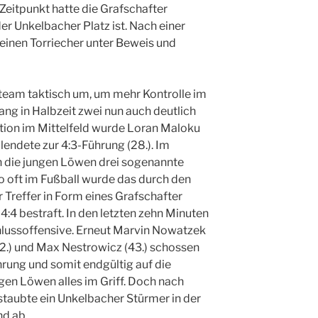
 Zeitpunkt hatte die Grafschafter
er Unkelbacher Platz ist. Nach einer
einen Torriecher unter Beweis und
erteam taktisch um, um mehr Kontrolle im
lang in Halbzeit zwei nun auch deutlich
ion im Mittelfeld wurde Loran Maloku
llendete zur 4:3-Führung (28.). Im
n die jungen Löwen drei sogenannte
o oft im Fußball wurde das durch den
Treffer in Form eines Grafschafter
:4 bestraft. In den letzten zehn Minuten
chlussoffensive. Erneut Marvin Nowatzek
42.) und Max Nestrowicz (43.) schossen
hrung und somit endgültig auf die
ngen Löwen alles im Griff. Doch nach
taubte ein Unkelbacher Stürmer in der
nd ab.