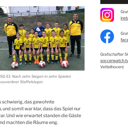
Graf
ins
Gra
fac
Grafschafter S
soccerwatch.t
Vettelhoven)
JSG E1: Nach zehn Siegen in zehn Spielen
souveräner Staffelsieger.
s schwierig, das gewohnte
 und somit war klar, dass das Spiel nur
r. Und wie erwartet standen die Gäste
e und machten die Räume eng.