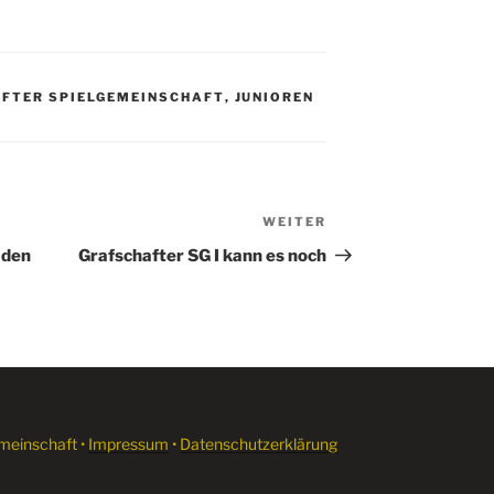
FTER SPIELGEMEINSCHAFT
,
JUNIOREN
WEITER
Nächster
Beitrag
 den
Grafschafter SG I kann es noch
meinschaft •
Impressum
•
Datenschutzerklärung