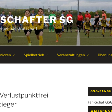
SCHAFTER SG
 Gemeinde Grafschaft
unioren
Spielbetrieb
Veranstaltungen
Über un
GSG-FANS
 Verlustpunktfrei
Fan-Schal, GS
sieger
WEITERE G