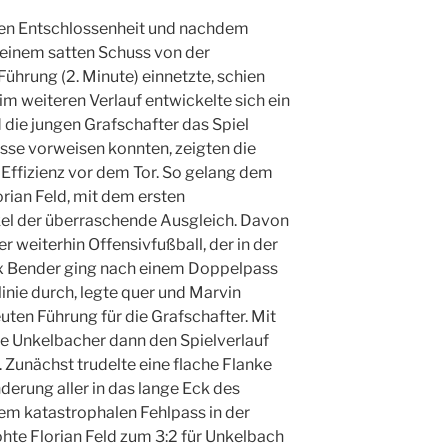
wen Entschlossenheit und nachdem
einem satten Schuss von der
Führung (2. Minute) einnetzte, schien
 im weiteren Verlauf entwickelte sich ein
 die jungen Grafschafter das Spiel
se vorweisen konnten, zeigten die
Effizienz vor dem Tor. So gelang dem
orian Feld, mit dem ersten
el der überraschende Ausgleich. Davon
er weiterhin Offensivfußball, der in der
ix Bender ging nach einem Doppelpass
inie durch, legte quer und Marvin
ten Führung für die Grafschafter. Mit
ie Unkelbacher dann den Spielverlauf
Zunächst trudelte eine flache Flanke
erung aller in das lange Eck des
em katastrophalen Fehlpass in der
hte Florian Feld zum 3:2 für Unkelbach