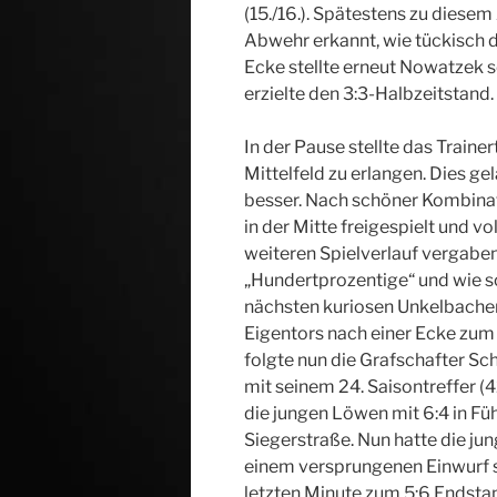
(15./16.). Spätestens zu diesem
Abwehr erkannt, wie tückisch d
Ecke stellte erneut Nowatzek s
erzielte den 3:3-Halbzeitstand.
In der Pause stellte das Train
Mittelfeld zu erlangen. Dies ge
besser. Nach schöner Kombinat
in der Mitte freigespielt und vo
weiteren Spielverlauf vergabe
„Hundertprozentige“ und wie s
nächsten kuriosen Unkelbacher 
Eigentors nach einer Ecke zum 4
folgte nun die Grafschafter S
mit seinem 24. Saisontreffer (
die jungen Löwen mit 6:4 in Fü
Siegerstraße. Nun hatte die ju
einem versprungenen Einwurf s
letzten Minute zum 5:6 Endsta