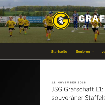
Zum
Inhalt
springen
GRAF
Fußball in der
Startseite
Senioren
J
VERÖFFENTLICHT
12. NOVEMBER 2018
AM
JSG Grafschaft E1:
souveräner Staffel