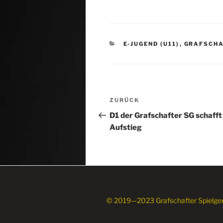
KATEGORIEN
E-JUGEND (U11)
,
GRAFSCHA
Beitragsnavigation
Vorheriger
ZURÜCK
Beitrag
D1 der Grafschafter SG schafft
Aufstieg
© 2019—2023 Grafschafter Spielge