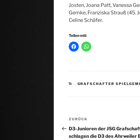
Josten, Joana Patt, Vanessa Ge
Gemke, Franziska Strauß (45. 
Celine Schäfer.
Teilen mit:
KATEGORIEN
GRAFSCHAFTER SPIELGEM
Beitragsnavigation
Vorheriger
ZURÜCK
Beitrag
D3-Junioren der JSG Grafschaf
schlagen die D3 des Ahrweiler 