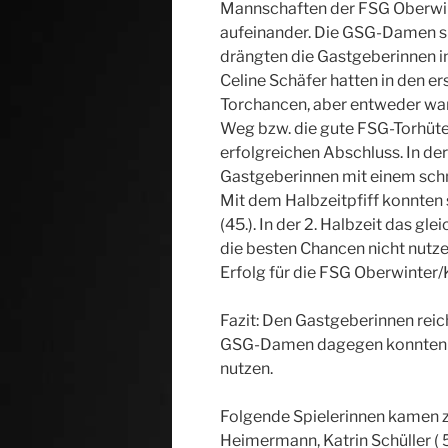
Mannschaften der FSG Oberwin
aufeinander. Die GSG-Damen sp
drängten die Gastgeberinnen in
Celine Schäfer hatten in den er
Torchancen, aber entweder war
Weg bzw. die gute FSG-Torhüter
erfolgreichen Abschluss. In der
Gastgeberinnen mit einem schn
Mit dem Halbzeitpfiff konnten 
(45.). In der 2. Halbzeit das g
die besten Chancen nicht nutzen
Erfolg für die FSG Oberwinter/
Fazit: Den Gastgeberinnen rei
GSG-Damen dagegen konnten a
nutzen.
Folgende Spielerinnen kamen 
Heimermann, Katrin Schüller ( 