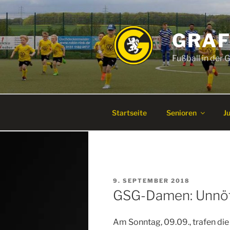
Zum
Inhalt
springen
GRAF
Fußball in der
Startseite
Senioren
J
VERÖFFENTLICHT
9. SEPTEMBER 2018
AM
GSG-Damen: Unnöt
Am Sonntag, 09.09., trafen di