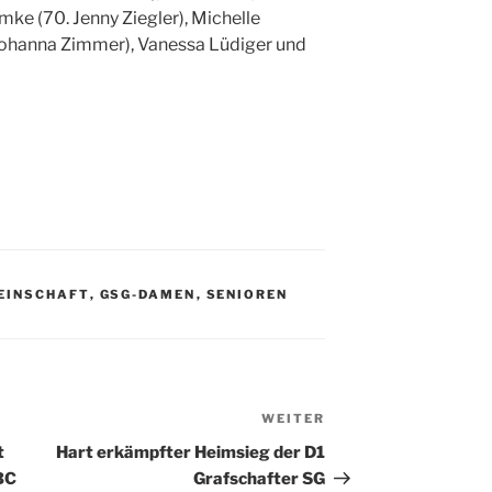
mke (70. Jenny Ziegler), Michelle
Johanna Zimmer), Vanessa Lüdiger und
EINSCHAFT
,
GSG-DAMEN
,
SENIOREN
WEITER
Nächster
Beitrag
t
Hart erkämpfter Heimsieg der D1
BC
Grafschafter SG