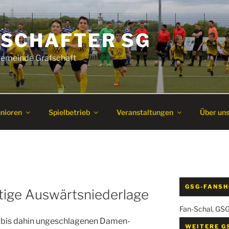
SCHAFTER SG
 Gemeinde Grafschaft
unioren
Spielbetrieb
Veranstaltungen
Über un
GSG-FANS
ige Auswärtsniederlage
Fan-Schal, GS
e bis dahin ungeschlagenen Damen-
WEITERE G