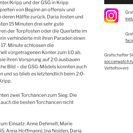
ter/Kripp und der GSG in Kripp
ielten von Beginn an offensiv und
Graf
 deren Hälfte zurück. Daria Josten und
ins
sten 15 Minuten drei sehr gute
en der Torpfosten oder die Querlatte im
Gra
in verhinderte mit ihren Paraden einen
fac
 17. Minute schlossen die
ell vorgetragenen Konter zum 1:0 ab.
Grafschafter S
sie ihren Vorsprung auf 2:0 ausbauen
soccerwatch.t
leiche Bild – die GSG-Mädels konnten auch
Vettelhoven)
 und so blieb es letztendlich beim 2:0-
Kripp.
chten zwei Torchancen zum Sieg. Die
uch die besten Torchancen nicht
zum Einsatz: Anne Dehmelt, Marie
55. Anna Hoffmann), Ina Nolden, Daria